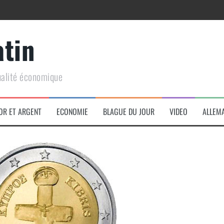
atin
ualité économique
arme de conquête géopolitique massive
OR ET ARGENT
ECONOMIE
BLAGUE DU JOUR
VIDEO
ALLEM