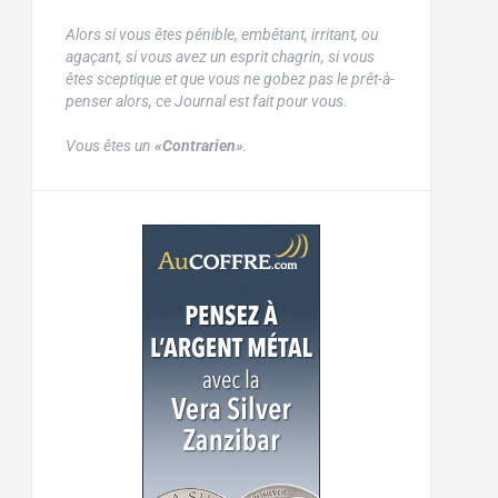
Alors si vous êtes pénible, embêtant, irritant, ou
agaçant, si vous avez un esprit chagrin, si vous
êtes sceptique et que vous ne gobez pas le prêt-à-
penser alors, ce Journal est fait pour vous.
Vous êtes un
«Contrarien»
.