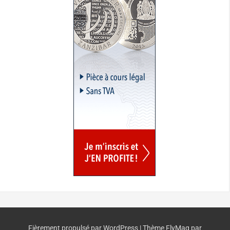
Fièrement propulsé par WordPress
|
Thème
FlyMag
par