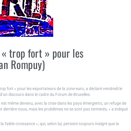
 « trop fort » pour les
Van Rompuy)
p fort » pour les exportateurs de la zone euro, a déclaré vendredi le
’un discours dans le cadre du Forum de Bruxelles.
ro est même devenu, avec la crise dans les pays émergents, un refuge de
est derrière nous, mais les problèmes ne se sont pas terminés, » a indiqué
a faible croissance », qui, selon lui, persiste toujours malgré que la