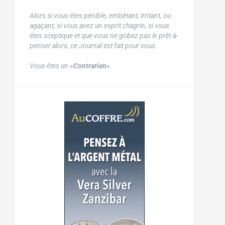
Alors si vous êtes pénible, embêtant, irritant, ou
agaçant, si vous avez un esprit chagrin, si vous
êtes sceptique et que vous ne gobez pas le prêt-à-
penser alors, ce Journal est fait pour vous.
Vous êtes un
«Contrarien»
.