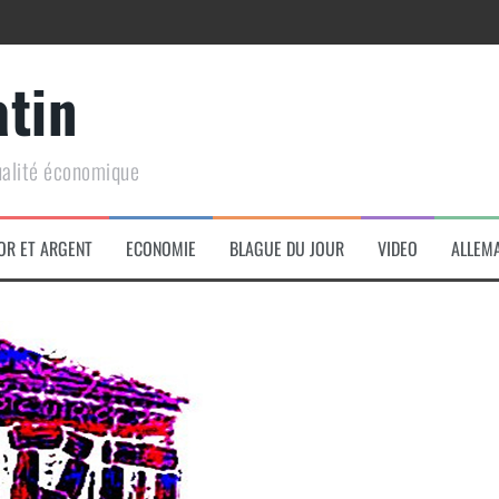
atin
ualité économique
arme de conquête géopolitique massive
OR ET ARGENT
ECONOMIE
BLAGUE DU JOUR
VIDEO
ALLEM