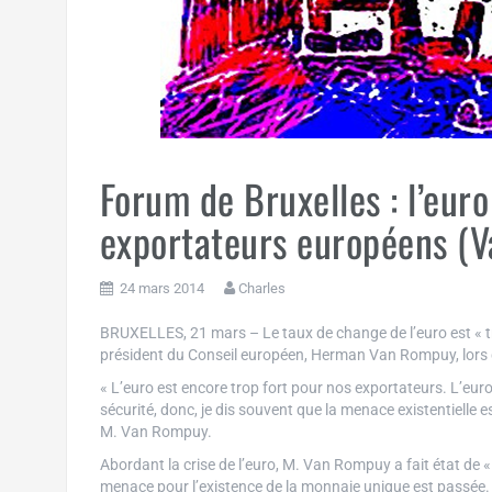
Forum de Bruxelles : l’euro
exportateurs européens (
24 mars 2014
Charles
BRUXELLES, 21 mars – Le taux de change de l’euro est « tro
président du Conseil européen, Herman Van Rompuy, lors d
« L’euro est encore trop fort pour nos exportateurs. L’eu
sécurité, donc, je dis souvent que la menace existentielle 
M. Van Rompuy.
Abordant la crise de l’euro, M. Van Rompuy a fait état de « l
menace pour l’existence de la monnaie unique est passée.