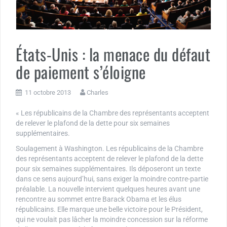
États-Unis : la menace du défaut
de paiement s’éloigne
11 octobre 2013
Charles
« Les républicains de la Chambre des représentants acceptent
de relever le plafond de la dette pour six semaines
supplémentaires.
Soulagement à Washington. Les républicains de la Chambre
des représentants acceptent de relever le plafond de la dette
pour six semaines supplémentaires. Ils déposeront un texte
dans ce sens aujourd’hui, sans exiger la moindre contre-partie
préalable. La nouvelle intervient quelques heures avant une
rencontre au sommet entre Barack Obama et les élus
républicains. Elle marque une belle victoire pour le Président,
qui ne voulait pas lâcher la moindre concession sur la réforme