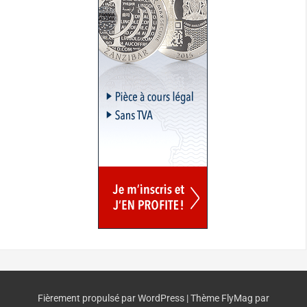
Fièrement propulsé par WordPress
|
Thème
FlyMag
par