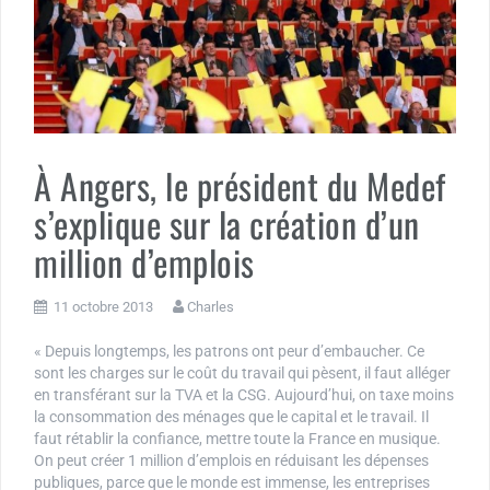
À Angers, le président du Medef
s’explique sur la création d’un
million d’emplois
11 octobre 2013
Charles
« Depuis longtemps, les patrons ont peur d’embaucher. Ce
sont les charges sur le coût du travail qui pèsent, il faut alléger
en transférant sur la TVA et la CSG. Aujourd’hui, on taxe moins
la consommation des ménages que le capital et le travail. Il
faut rétablir la confiance, mettre toute la France en musique.
On peut créer 1 million d’emplois en réduisant les dépenses
publiques, parce que le monde est immense, les entreprises