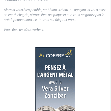
Alors si vous êtes pénible, embêtant, irritant, ou agaçant, si vous avez
un esprit chagrin, si vous êtes sceptique et que vous ne gobez pas le
prêt-à-penser alors, ce Journal est fait pour vous.
Vous êtes un
«Contrarien»
.