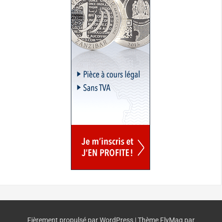
Fièrement propulsé par WordPress
|
Thème
FlyMag
par