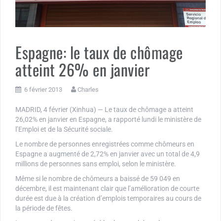
Espagne: le taux de chômage
atteint 26% en janvier
6 février 2013
Charles
MADRID, 4 février (Xinhua) — Le taux de chômage a atteint
26,02% en janvier en Espagne, a rapporté lundi le ministère de
l’Emploi et de la Sécurité sociale.
Le nombre de personnes enregistrées comme chômeurs en
Espagne a augmenté de 2,72% en janvier avec un total de 4,9
millions de personnes sans emploi, selon le ministère.
Même si le nombre de chômeurs a baissé de 59 049 en
décembre, il est maintenant clair que l’amélioration de courte
durée est due à la création d’emplois temporaires au cours de
la période de fêtes.