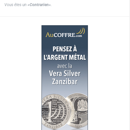
Vous êtes un
«Contrarien»
.