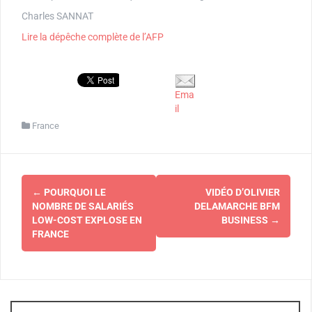
Charles SANNAT
Lire la dépêche complète de l’AFP
Ema
il
France
Navigation
←
POURQUOI LE
VIDÉO D’OLIVIER
d'article
NOMBRE DE SALARIÉS
DELAMARCHE BFM
LOW-COST EXPLOSE EN
BUSINESS
→
FRANCE