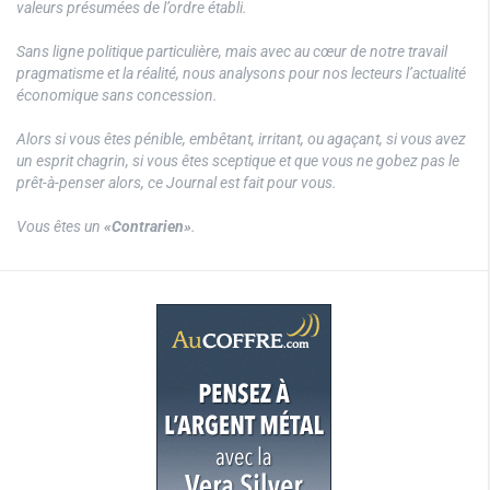
valeurs présumées de l’ordre établi.
Sans ligne politique particulière, mais avec au cœur de notre travail
pragmatisme et la réalité, nous analysons pour nos lecteurs l’actualité
économique sans concession.
Alors si vous êtes pénible, embêtant, irritant, ou agaçant, si vous avez
un esprit chagrin, si vous êtes sceptique et que vous ne gobez pas le
prêt-à-penser alors, ce Journal est fait pour vous.
Vous êtes un
«Contrarien»
.