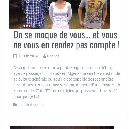
On se moque de vous… et vous
ne vous en rendez pas compte !
18 juin 2015
Charles
Ceux qui ont une minute à perdre regarderons du début,
avec le passage d’Hollande en Algérie qui semble satisfait de
sa culture générale puisqu’il a été capable de reconnaître
des… dates. Bravo François. Sinon, au bout d’une minute, un
zoom sur le JT de TF1 et les triplés qui passent le bac. Voilà
pourquoi je […]
Liberté d'esprit !