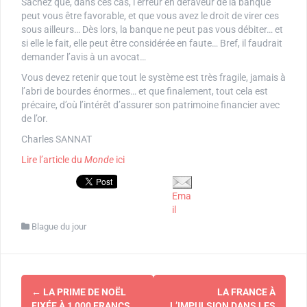
Sachez que, dans ces cas, l’erreur en défaveur de la banque
peut vous être favorable, et que vous avez le droit de virer ces
sous ailleurs… Dès lors, la banque ne peut pas vous débiter… et
si elle le fait, elle peut être considérée en faute… Bref, il faudrait
demander l’avis à un avocat…
Vous devez retenir que tout le système est très fragile, jamais à
l’abri de bourdes énormes… et que finalement, tout cela est
précaire, d’où l’intérêt d’assurer son patrimoine financier avec
de l’or.
Charles SANNAT
Lire l’article du
Monde
ici
Ema
il
Blague du jour
Navigation
←
LA PRIME DE NOËL
LA FRANCE À
FIXÉE À 1 000 FRANCS…
L’IMPULSION DANS LES