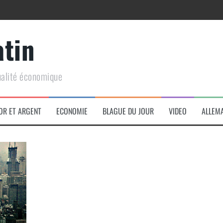
atin
ualité économique
arme de conquête géopolitique massive
OR ET ARGENT
ECONOMIE
BLAGUE DU JOUR
VIDEO
ALLEM