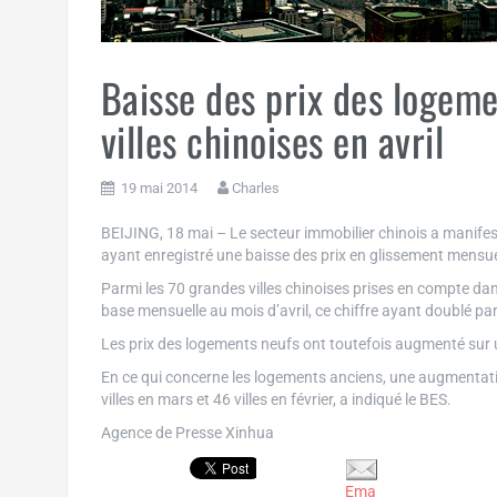
Baisse des prix des logem
villes chinoises en avril
19 mai 2014
Charles
BEIJING, 18 mai – Le secteur immobilier chinois a manifest
ayant enregistré une baisse des prix en glissement mensue
Parmi les 70 grandes villes chinoises prises en compte dan
base mensuelle au mois d’avril, ce chiffre ayant doublé pa
Les prix des logements neufs ont toutefois augmenté sur un
En ce qui concerne les logements anciens, une augmentation
villes en mars et 46 villes en février, a indiqué le BES.
Agence de Presse Xinhua
Ema