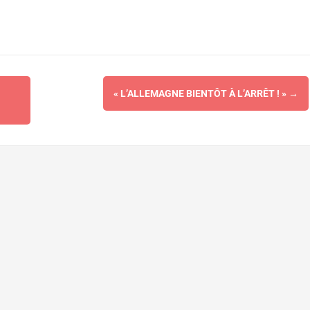
« L’ALLEMAGNE BIENTÔT À L’ARRÊT ! »
→