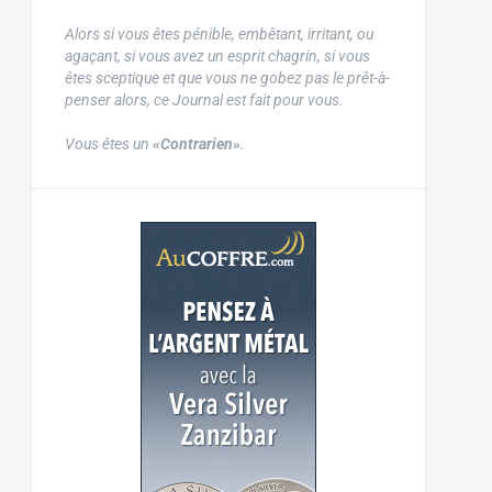
Alors si vous êtes pénible, embêtant, irritant, ou
agaçant, si vous avez un esprit chagrin, si vous
êtes sceptique et que vous ne gobez pas le prêt-à-
penser alors, ce Journal est fait pour vous.
Vous êtes un
«Contrarien»
.