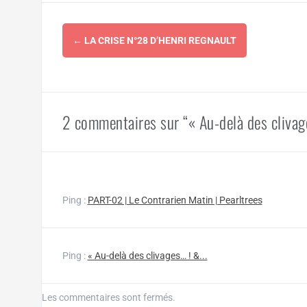
Navigation
←
LA CRISE N°28 D’HENRI REGNAULT
d'article
2 commentaires sur “« Au-delà des clivag
Ping :
PART-02 | Le Contrarien Matin | Pearltrees
Ping :
« Au-delà des clivages… ! &...
Les commentaires sont fermés.