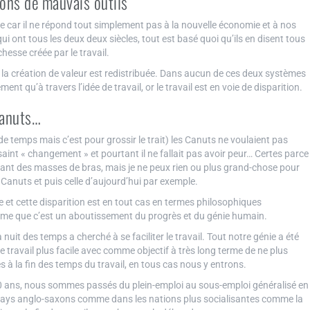
vons de mauvais outils
ue car il ne répond tout simplement pas à la nouvelle économie et à nos
i ont tous les deux deux siècles, tout est basé quoi qu’ils en disent tous
hesse créée par le travail.
 la création de valeur est redistribuée. Dans aucun de ces deux systèmes
nt qu’à travers l’idée de travail, or le travail est en voie de disparition.
Canuts…
ns de temps mais c’est pour grossir le trait) les Canuts ne voulaient pas
le saint « changement » et pourtant il ne fallait pas avoir peur… Certes parce
itant des masses de bras, mais je ne peux rien ou plus grand-chose pour
s Canuts et puis celle d’aujourd’hui par exemple.
e et cette disparition est en tout cas en termes philosophiques
même que c’est un aboutissement du progrès et du génie humain.
 nuit des temps a cherché à se faciliter le travail. Tout notre génie a été
 travail plus facile avec comme objectif à très long terme de ne plus
à la fin des temps du travail, en tous cas nous y entrons.
 ans, nous sommes passés du plein-emploi au sous-emploi généralisé en
pays anglo-saxons comme dans les nations plus socialisantes comme la