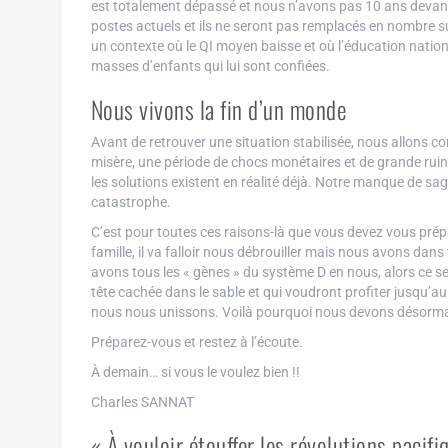
est totalement dépassé et nous n’avons pas 10 ans devan
postes actuels et ils ne seront pas remplacés en nombre su
un contexte où le QI moyen baisse et où l’éducation nation
masses d’enfants qui lui sont confiées.
Nous vivons la fin d’un monde
Avant de retrouver une situation stabilisée, nous allons 
misère, une période de chocs monétaires et de grande ruin
les solutions existent en réalité déjà. Notre manque de 
catastrophe.
C’est pour toutes ces raisons-là que vous devez vous prép
famille, il va falloir nous débrouiller mais nous avons 
avons tous les « gènes » du système D en nous, alors ce se
tête cachée dans le sable et qui voudront profiter jusqu’a
nous nous unissons. Voilà pourquoi nous devons désormais
Préparez-vous et restez à l’écoute.
À demain… si vous le voulez bien !!
Charles SANNAT
« À vouloir étouffer les révolutions pacifi