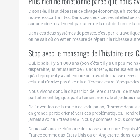
Plus rien ne fonctionne parce que nous a
Disons-le, il faut dépasser ce clivage économique historiq
nouvelles contraintes. Dans ces deux cadres intellectuels qu
sur une idée totalement partagée de la distribution de la ric
Dans ces deux systèmes de pensée, c’est par le travail que
on ne sait où on est en mesure de répartir la richesse autreme
Stop avec le mensonge de l’histoire des 
Oui, je sais, il y a 1 000 ans (bon c’était il y a un peu moi
disparaître, ils refusaient de « s’adapter », ils refusaient 
qu’à l’époque il y avait encore un travail de masse nécess
celui qui n’arrive pas à voir la différence entre l’époque de
Nous vivons donc la disparition de l’ère du travail de mass
parfaitement logique, parfaitement normale et je dirais 
De l’invention de la roue à celle du palan, l’homme depuis la
en grande partie orienté vers ces problématiques. Rendre le
jamais avoir à « travailler ». Nous y sommes. Nous sommes 
Depuis 40 ans, le chômage de masse augmente. Depuis 40
France comme aux États-Unis ou en Angleterre, dans les 