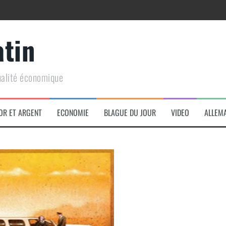
atin
ualité économique
arme de conquête géopolitique massive
OR ET ARGENT
ECONOMIE
BLAGUE DU JOUR
VIDEO
ALLEM