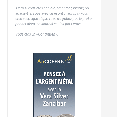
Alors si vous êtes pénible, embêtant, irritant, ou
agaçant, si vous avez un esprit chagrin, si vous
êtes sceptique et que vous ne gobez pas le prêt-à-
penser alors, ce Journal est fait pour vous.
Vous êtes un
«Contrarien»
.