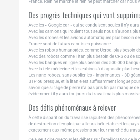
France. Rien ne marche et rien ne peut marcher car nous vi
Des progrès techniques qui vont supprime
Avec les « Google car » qui se conduisent seules il n’y aura
Avec les camions qui roulent tout seuls nous n’aurons plus
Avec les drones et les avions automatiques plus besoin de pi
France sont de futurs canuts en puissance…
Avec les robots humanoïdes, comme Ucroa, plus besoin 
Avec des robots comme Titan plus besoin de CRS ou de s
Avec les banques en ligne plus besoin des 500 000 banquie
Avec la télé-médecine et les cabines à diagnostic plus bes
Les nano-robots, sans oublier les « imprimantes » 3D géan
BTP ou presque, et la litanie est suffisamment longue pour 
savoir que si l’âge de pierre n’a pas pris fin par manque de 
évidemment il y aura toujours du travail mais plus massiv
Des défis phénoménaux à relever
À cette disparition du travail se rajoutent des phénomène
de destruction d’emploi par ailleurs inéluctable et les pay
exactement aux même pressions sur leur marché du travai
Cela veut dire que tous les débats sur l’amélioration de la 