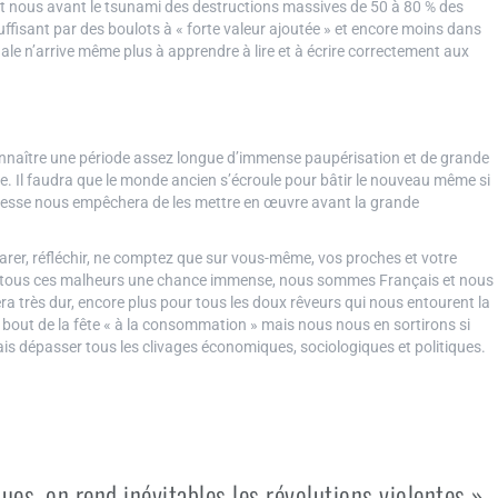
t nous avant le tsunami des destructions massives de 50 à 80 % des
ffisant par des boulots à « forte valeur ajoutée » et encore moins dans
ale n’arrive même plus à apprendre à lire et à écrire correctement aux
connaître une période assez longue d’immense paupérisation et de grande
e. Il faudra que le monde ancien s’écroule pour bâtir le nouveau même si
sagesse nous empêchera de les mettre en œuvre avant la grande
arer, réfléchir, ne comptez que sur vous-même, vos proches et votre
dans tous ces malheurs une chance immense, nous sommes Français et nous
ra très dur, encore plus pour tous les doux rêveurs qui nous entourent la
u bout de la fête « à la consommation » mais nous nous en sortirons si
 dépasser tous les clivages économiques, sociologiques et politiques.
ques, on rend inévitables les révolutions violentes »