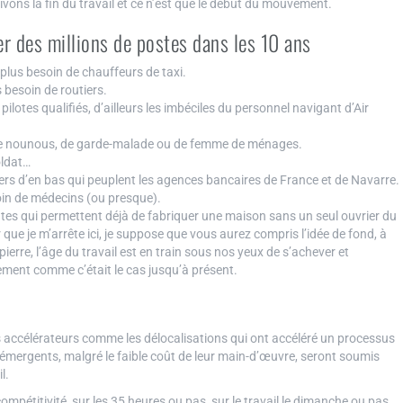
vons la fin du travail et ce n’est que le début du mouvement.
r des millions de postes dans les 10 ans
 plus besoin de chauffeurs de taxi.
 besoin de routiers.
lotes qualifiés, d’ailleurs les imbéciles du personnel navigant d’Air
de nounous, de garde-malade ou de femme de ménages.
oldat…
rs d’en bas qui peuplent les agences bancaires de France et de Navarre.
oin de médecins (ou presque).
tes qui permettent déjà de fabriquer une maison sans un seul ouvrier du
que je m’arrête ici, je suppose que vous aurez compris l’idée de fond, à
pierre, l’âge du travail est en train sous nos yeux de s’achever et
ement comme c’était le cas jusqu’à présent.
s accélérateurs comme les délocalisations qui ont accéléré un processus
s émergents, malgré le faible coût de leur main-d’œuvre, seront soumis
l.
compétitivité, sur les 35 heures ou pas, sur le travail le dimanche ou pas,