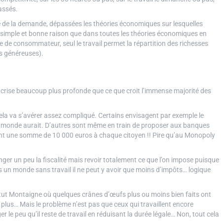
assés.
elle de la demande, dépassées les théories économiques sur lesquelles
a simple et bonne raison que dans toutes les théories économiques en
se de consommateur, seul le travail permet la répartition des richesses
ns généreuses).
te crise beaucoup plus profonde que ce que croit l’immense majorité des
ela va s’avérer assez compliqué. Certains envisagent par exemple le
 le monde aurait. D’autres sont même en train de proposer aux banques
ent une somme de 10 000 euros à chaque citoyen !! Pire qu’au Monopoly
anger un peu la fiscalité mais revoir totalement ce que l’on impose puisque
s un monde sans travail il ne peut y avoir que moins d’impôts… logique
nstitut Montaigne où quelques crânes d’œufs plus ou moins bien faits ont
r plus… Mais le problème n’est pas que ceux qui travaillent encore
er le peu qu’il reste de travail en réduisant la durée légale… Non, tout cela