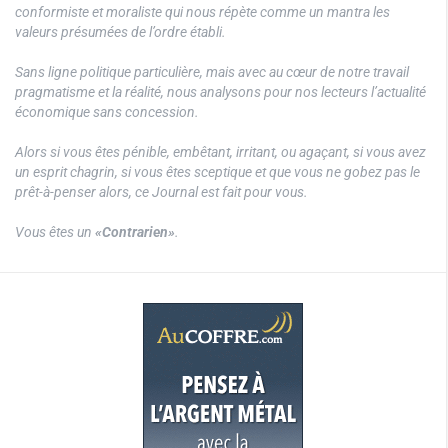
conformiste et moraliste qui nous répète comme un mantra les
valeurs présumées de l’ordre établi.
Sans ligne politique particulière, mais avec au cœur de notre travail
pragmatisme et la réalité, nous analysons pour nos lecteurs l’actualité
économique sans concession.
Alors si vous êtes pénible, embêtant, irritant, ou agaçant, si vous avez
un esprit chagrin, si vous êtes sceptique et que vous ne gobez pas le
prêt-à-penser alors, ce Journal est fait pour vous.
Vous êtes un
«Contrarien»
.