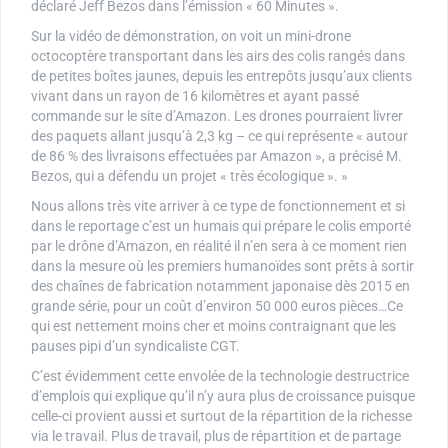
déclaré Jeff Bezos dans l’émission « 60 Minutes ».
Sur la vidéo de démonstration, on voit un mini-drone
octocoptère transportant dans les airs des colis rangés dans
de petites boîtes jaunes, depuis les entrepôts jusqu’aux clients
vivant dans un rayon de 16 kilomètres et ayant passé
commande sur le site d’Amazon. Les drones pourraient livrer
des paquets allant jusqu’à 2,3 kg – ce qui représente « autour
de 86 % des livraisons effectuées par Amazon », a précisé M.
Bezos, qui a défendu un projet « très écologique ». »
Nous allons très vite arriver à ce type de fonctionnement et si
dans le reportage c’est un humais qui prépare le colis emporté
par le drône d’Amazon, en réalité il n’en sera à ce moment rien
dans la mesure où les premiers humanoïdes sont prêts à sortir
des chaînes de fabrication notamment japonaise dès 2015 en
grande série, pour un coût d’environ 50 000 euros pièces…Ce
qui est nettement moins cher et moins contraignant que les
pauses pipi d’un syndicaliste CGT.
C’est évidemment cette envolée de la technologie destructrice
d’emplois qui explique qu’il n’y aura plus de croissance puisque
celle-ci provient aussi et surtout de la répartition de la richesse
via le travail. Plus de travail, plus de répartition et de partage