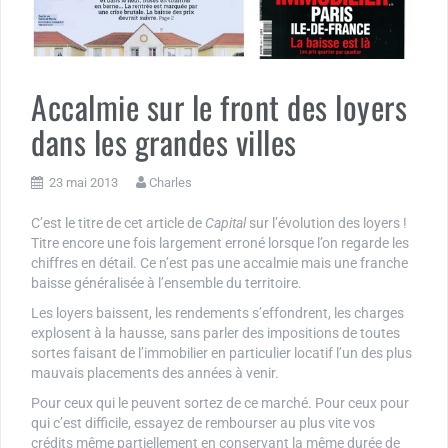
Accalmie sur le front des loyers
dans les grandes villes
23 mai 2013
Charles
C’est le titre de cet article de
Capital
sur l’évolution des loyers !
Titre encore une fois largement erroné lorsque l’on regarde les
chiffres en détail. Ce n’est pas une accalmie mais une franche
baisse généralisée à l’ensemble du territoire.
Les loyers baissent, les rendements s’effondrent, les charges
explosent à la hausse, sans parler des impositions de toutes
sortes faisant de l’immobilier en particulier locatif l’un des plus
mauvais placements des années à venir.
Pour ceux qui le peuvent sortez de ce marché. Pour ceux pour
qui c’est difficile, essayez de rembourser au plus vite vos
crédits même partiellement en conservant la même durée de