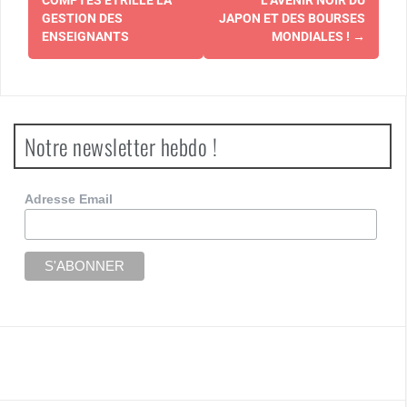
d'article
COMPTES ÉTRILLE LA
L’AVENIR NOIR DU
GESTION DES
JAPON ET DES BOURSES
ENSEIGNANTS
MONDIALES !
→
Notre newsletter hebdo !
Adresse Email