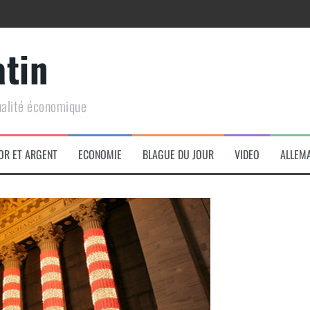
atin
ualité économique
arme de conquête géopolitique massive
OR ET ARGENT
ECONOMIE
BLAGUE DU JOUR
VIDEO
ALLEM