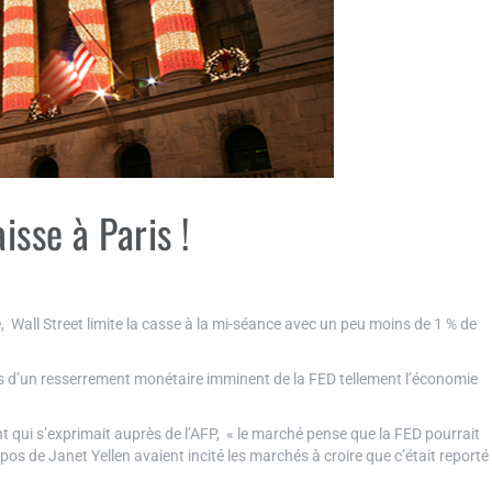
isse à Paris !
se, Wall Street limite la casse à la mi-séance avec un peu moins de 1 % de
es d’un resserrement monétaire imminent de la FED tellement l’économie
ui s’exprimait auprès de l’AFP, « le marché pense que la FED pourrait
opos de Janet Yellen avaient incité les marchés à croire que c’était reporté