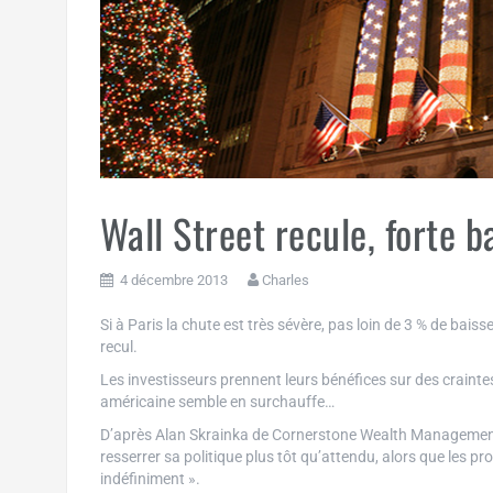
Wall Street recule, forte ba
4 décembre 2013
Charles
Si à Paris la chute est très sévère, pas loin de 3 % de bais
recul.
Les investisseurs prennent leurs bénéfices sur des craint
américaine semble en surchauffe…
D’après Alan Skrainka de Cornerstone Wealth Management q
resserrer sa politique plus tôt qu’attendu, alors que les pr
indéfiniment ».