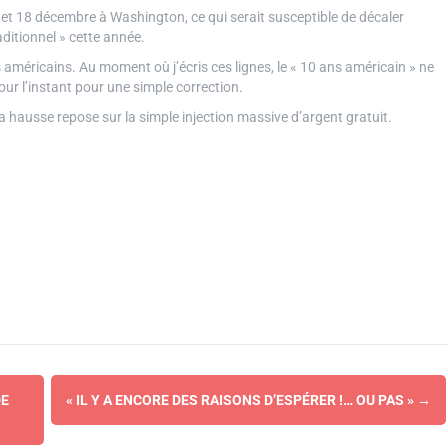
7 et 18 décembre à Washington, ce qui serait susceptible de décaler
raditionnel » cette année.
s américains. Au moment où j’écris ces lignes, le « 10 ans américain » ne
our l’instant pour une simple correction.
la hausse repose sur la simple injection massive d’argent gratuit.
DE
« IL Y A ENCORE DES RAISONS D’ESPÉRER !… OU PAS »
→