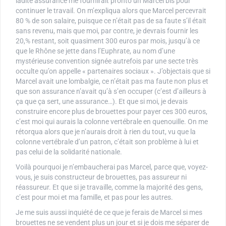
ladite assurance me fournirait pronto un Marcel bis pour
continuer le travail. On m’expliqua alors que Marcel percevrait
80 % de son salaire, puisque ce n’était pas de sa faute s’il était
sans revenu, mais que moi, par contre, je devrais fournir les
20,% restant, soit quasiment 300 euros par mois, jusqu’à ce
que le Rhône se jette dans l’Euphrate, au nom d’une
mystérieuse convention signée autrefois par une secte très
occulte qu’on appelle « partenaires sociaux ». J’objectais que si
Marcel avait une lombalgie, ce n’était pas ma faute non plus et
que son assurance n’avait qu’à s’en occuper (c’est d’ailleurs à
ça que ça sert, une assurance…). Et que si moi, je devais
construire encore plus de brouettes pour payer ces 300 euros,
c’est moi qui aurais la colonne vertébrale en quenouille. On me
rétorqua alors que je n’aurais droit à rien du tout, vu que la
colonne vertébrale d’un patron, c’était son problème à lui et
pas celui de la solidarité nationale.
Voilà pourquoi je n’embaucherai pas Marcel, parce que, voyez-
vous, je suis constructeur de brouettes, pas assureur ni
réassureur. Et que si je travaille, comme la majorité des gens,
c’est pour moi et ma famille, et pas pour les autres.
Je me suis aussi inquiété de ce que je ferais de Marcel si mes
brouettes ne se vendent plus un jour et si je dois me séparer de