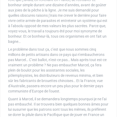
bonheur simple durant une dizaine d’années, avant de goûter
aux joies de la pêche à la ligne. Je me suis demandé pour
quelles obscures raisons j’irais me crever le derrière pour faire
vivre cette armée de parasites et entretenir un système qui est
à l’absolu opposé de mes valeurs les plus sacrées. Parce que,
voyez-vous, le travail a toujours été pour moi synonyme de
bonheur. Et ce bonheur-là, tous ces organismes en ont fait un
bagne…
Le problème dans tout ça, c’est que nous sommes cinq
millions de petits artisans dans ce pays qui n’embaucherons
pas Marcel… C’est ballot, n’est-ce pas… Mais après tout est-ce
vraiment un problème ? Ne pas embaucher Marcel, ça fera
plein de boulot pour les assistantes sociales, les
pôlemployistes, les distributeurs de revenus minima, et bien
sûr les fabricants de brouettes chinoises… Et la France, vue
d’Australie, passera encore un peu plus pour le dernier pays
communiste d’Europe de l’ouest.
Quant à Marcel, il se demandera longtemps pourquoi je ne l’ai
pas embauché. Il se trouvera bien quelques bonnes âmes pour
lui susurrer que les patrons sont tous les mêmes, ils préfèrent
se dorer la pilule dans le Pacifique que de jouer en France un