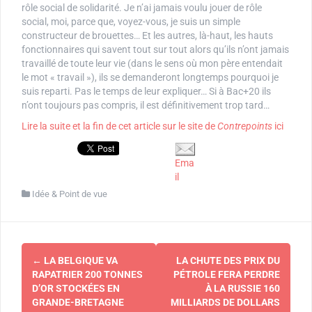
rôle social de solidarité. Je n’ai jamais voulu jouer de rôle
social, moi, parce que, voyez-vous, je suis un simple
constructeur de brouettes… Et les autres, là-haut, les hauts
fonctionnaires qui savent tout sur tout alors qu’ils n’ont jamais
travaillé de toute leur vie (dans le sens où mon père entendait
le mot « travail »), ils se demanderont longtemps pourquoi je
suis reparti. Pas le temps de leur expliquer… Si à Bac+20 ils
n’ont toujours pas compris, il est définitivement trop tard…
Lire la suite et la fin de cet article sur le site de
Contrepoints
ici
Ema
il
Idée & Point de vue
Navigation
←
LA BELGIQUE VA
LA CHUTE DES PRIX DU
d'article
RAPATRIER 200 TONNES
PÉTROLE FERA PERDRE
D’OR STOCKÉES EN
À LA RUSSIE 160
GRANDE-BRETAGNE
MILLIARDS DE DOLLARS