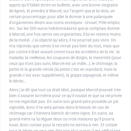
appris qu’il fallait écrire un bulletin, avec une bonne vingtaine
de lignes, et prendre à Marcel, sur l’argent que je lui dois, un
certain pourcentage, pour aller le donner à une palanquée
d’organismes divers aux noms exotiques : Urssaf, Pôle emploi,
etc. Sur les 500 euros hebdomadaires que je comptais donner
à Marcel, une fois servis ces organismes, il lui en restera moins
de la moitié. J’ai objecté qu’alors, il ne pourrait pas vivre. On
m’a répondu que certes il ne vivrait pas bien du tout, mais que
par contre il était assuré contre tous les accidents de la vie : la
maladie, la vieillesse, les coupures de doigts, la maternité (pour
ceux qui n’ont pas suivi, Marcel est un mâle…), le chômage, la
petite et la grande vérole (la petite c’est en standard, mais la
grande c’est avec supplément), la grippe espagnole, et même
le décès…
Alors j’ai dit que tout ça était idiot, puisque Marcel pouvait très
bien s’assurer lui-même pour ce qu’il voulait et que sa vie privée
ne me regardait pas. En outre son grand-père possède un joli
vignoble, donc il ne sera jamais dans le besoin en cas de
chômage car il héritera bientôt de cette vigne. En outre, sa
grand-mère va lui léguer deux ou trois maisons qu’il pourra
louer, donc cotiser pour la retraite ne servira à rien. Et cotiser
pour le décès ne veut rien dire non plus puisqu’il est célibataire