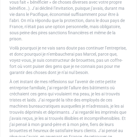
vous fait « bénéficier » de choses diverses avec votre propre
bénéfice…). J’ai décliné l’invitation, puisque j’avais, durant ma
vie dans le Pacifique, économisé suffisamment pour être à
l’abri. On m’a répondu que la protection, dans le doux pays de
France, n’était pas une option personnelle, mais obligatoire,
sous peine des pires sanctions financières et même de la
prison.
Voilà pourquoi je ne vais sans doute pas continuer l’entreprise,
et donc pourquoi je n’embaucherai pas Marcel, parce que,
voyez-vous, je suis constructeur de brouettes, pas un coffre-
fort où vont puiser des gens que je ne connais pas pour me
garantir des choses dont je n’ai nul besoin.
À cet instant de mes réflexions sur l’avenir de cette petite
entreprise familiale, j’ai regardé l’allure des bâtiments où
créchaient ces gens qui voulaient ma peau, je les ai trouvés
tristes et laids. J’ai regardé la tête des employés de ces
machines bureaucratiques auxquelles je m’adressais, je les ai
trouvés déprimés et déprimants. J’ai regardé les imprimés que
j’avais reçus, je les ai trouvés illisibles et incompréhensibles. Et
j’ai pensé à mon grand-père et à mon père, fiers de leurs
brouettes et heureux de satisfaire leurs clients. J’ai pensé au
rêve que j’avais, en revenant en France, de retrouver ce