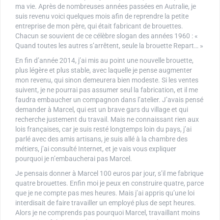
ma vie. Après de nombreuses années passées en Autralie, je
suis revenu voici quelques mois afin de reprendre la petite
entreprise de mon père, qui était fabricant de brouettes.
Chacun se souvient de ce célèbre slogan des années 1960 : «
Quand toutes les autres s’arrêtent, seule la brouette Repart… »
En fin d’année 2014, j’ai mis au point une nouvelle brouette,
plus légère et plus stable, avec laquelle je pense augmenter
mon revenu, qui sinon demeurera bien modeste. Si les ventes
suivent, je ne pourrai pas assumer seul la fabrication, et il me
faudra embaucher un compagnon dans l’atelier. J’avais pensé
demander à Marcel, qui est un brave gars du village et qui
recherche justement du travail. Mais ne connaissant rien aux
lois françaises, car je suis resté longtemps loin du pays, j’ai
parlé avec des amis artisans, je suis allé à la chambre des
métiers, j’ai consulté Internet, et je vais vous expliquer
pourquoi je n’embaucherai pas Marcel.
Je pensais donner à Marcel 100 euros par jour, s’il me fabrique
quatre brouettes. Enfin moi je peux en construire quatre, parce
que je ne compte pas mes heures. Mais j’ai appris qu’une loi
interdisait de faire travailler un employé plus de sept heures.
Alors je ne comprends pas pourquoi Marcel, travaillant moins