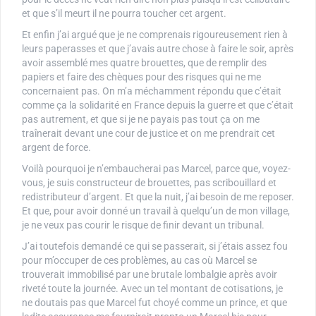
et que s’il meurt il ne pourra toucher cet argent.
Et enfin j’ai argué que je ne comprenais rigoureusement rien à
leurs paperasses et que j’avais autre chose à faire le soir, après
avoir assemblé mes quatre brouettes, que de remplir des
papiers et faire des chèques pour des risques qui ne me
concernaient pas. On m’a méchamment répondu que c’était
comme ça la solidarité en France depuis la guerre et que c’était
pas autrement, et que si je ne payais pas tout ça on me
traînerait devant une cour de justice et on me prendrait cet
argent de force.
Voilà pourquoi je n’embaucherai pas Marcel, parce que, voyez-
vous, je suis constructeur de brouettes, pas scribouillard et
redistributeur d’argent. Et que la nuit, j’ai besoin de me reposer.
Et que, pour avoir donné un travail à quelqu’un de mon village,
je ne veux pas courir le risque de finir devant un tribunal.
J’ai toutefois demandé ce qui se passerait, si j’étais assez fou
pour m’occuper de ces problèmes, au cas où Marcel se
trouverait immobilisé par une brutale lombalgie après avoir
riveté toute la journée. Avec un tel montant de cotisations, je
ne doutais pas que Marcel fut choyé comme un prince, et que