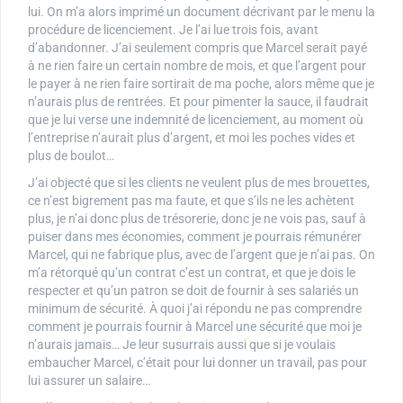
lui. On m’a alors imprimé un document décrivant par le menu la
procédure de licenciement. Je l’ai lue trois fois, avant
d’abandonner. J’ai seulement compris que Marcel serait payé
à ne rien faire un certain nombre de mois, et que l’argent pour
le payer à ne rien faire sortirait de ma poche, alors même que je
n’aurais plus de rentrées. Et pour pimenter la sauce, il faudrait
que je lui verse une indemnité de licenciement, au moment où
l’entreprise n’aurait plus d’argent, et moi les poches vides et
plus de boulot…
J’ai objecté que si les clients ne veulent plus de mes brouettes,
ce n’est bigrement pas ma faute, et que s’ils ne les achètent
plus, je n’ai donc plus de trésorerie, donc je ne vois pas, sauf à
puiser dans mes économies, comment je pourrais rémunérer
Marcel, qui ne fabrique plus, avec de l’argent que je n’ai pas. On
m’a rétorqué qu’un contrat c’est un contrat, et que je dois le
respecter et qu’un patron se doit de fournir à ses salariés un
minimum de sécurité. À quoi j’ai répondu ne pas comprendre
comment je pourrais fournir à Marcel une sécurité que moi je
n’aurais jamais… Je leur susurrais aussi que si je voulais
embaucher Marcel, c’était pour lui donner un travail, pas pour
lui assurer un salaire…