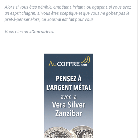
Alors si vous êtes pénible, embêtant, irritant, ou agaçant, si vous avez
un esprit chagrin, si vous êtes sceptique et que vous ne gobez pas le
prêt-à-penser alors, ce Journal est fait pour vous.
Vous êtes un
«Contrarien»
.