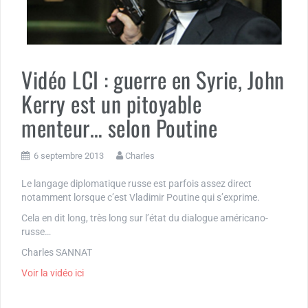
Vidéo LCI : guerre en Syrie, John
Kerry est un pitoyable
menteur… selon Poutine
6 septembre 2013
Charles
Le langage diplomatique russe est parfois assez direct
notamment lorsque c’est Vladimir Poutine qui s’exprime.
Cela en dit long, très long sur l’état du dialogue américano-
russe…
Charles SANNAT
Voir la vidéo ici