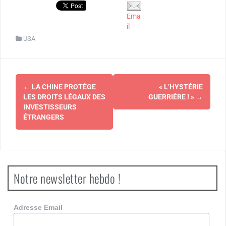
Ema
il
USA
Navigation
←
LA CHINE PROTÈGE
« L’HYSTÉRIE
d'article
LES DROITS LÉGAUX DES
GUERRIÈRE ! »
→
INVESTISSEURS
ÉTRANGERS
Notre newsletter hebdo !
Adresse Email