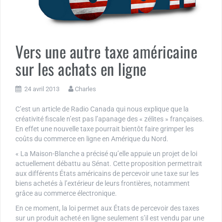
Vers une autre taxe américaine
sur les achats en ligne
24 avril 2013
Charles
C’est un article de Radio Canada qui nous explique que la
créativité fiscale n’est pas l’apanage des « zélites » françaises.
En effet une nouvelle taxe pourrait bientôt faire grimper les
coûts du commerce en ligne en Amérique du Nord.
« La Maison-Blanche a précisé qu’elle appuie un projet de loi
actuellement débattu au Sénat. Cette proposition permettrait
aux différents États américains de percevoir une taxe sur les
biens achetés à l’extérieur de leurs frontières, notamment
grâce au commerce électronique.
En ce moment, la loi permet aux États de percevoir des taxes
sur un produit acheté en ligne seulement s’il est vendu par une