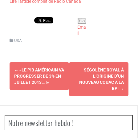
Lire l’article complet de Radio Canada
Ema
il
USA
Navigation
←
«LE PIB AMÉRICAIN VA
SÉGOLÈNE ROYAL À
d'article
PROGRESSER DE 3% EN
L’ORIGINE D’UN
JUILLET 2013… !»
NOUVEAU COUAC À LA
BPI
→
Notre newsletter hebdo !