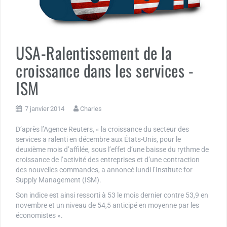
USA-Ralentissement de la
croissance dans les services -
ISM
7 janvier 2014
Charles
D’après l’Agence Reuters, « la croissance du secteur des
services a ralenti en décembre aux États-Unis, pour le
deuxième mois d’affilée, sous l’effet d’une baisse du rythme de
croissance de l’activité des entreprises et d’une contraction
des nouvelles commandes, a annoncé lundi l’Institute for
Supply Management (ISM).
Son indice est ainsi ressorti à 53 le mois dernier contre 53,9 en
novembre et un niveau de 54,5 anticipé en moyenne par les
économistes ».