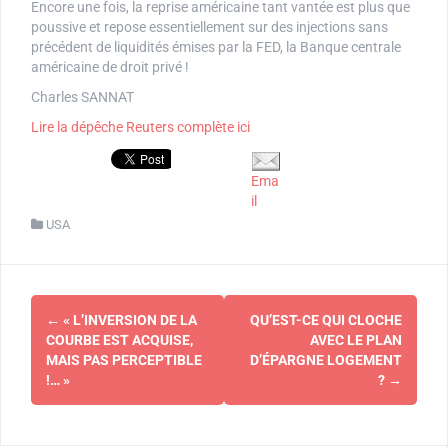
Encore une fois, la reprise américaine tant vantée est plus que
poussive et repose essentiellement sur des injections sans
précédent de liquidités émises par la FED, la Banque centrale
américaine de droit privé !
Charles SANNAT
Lire la dépêche Reuters complète ici
Ema
il
USA
Navigation
←
« L’INVERSION DE LA
QU’EST-CE QUI CLOCHE
d'article
COURBE EST ACQUISE,
AVEC LE PLAN
MAIS PAS PERCEPTIBLE
D’ÉPARGNE LOGEMENT
!… »
?
→