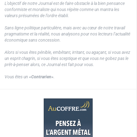
L’objectif de notre Journal est de faire obstacle à la bien pensance
conformiste et moraliste qui nous répète comme un mantra les
valeurs présumées de l’ordre établi.
Sans ligne politique particulière, mais avec au cœur de notre travail
pragmatisme et la réalité, nous analysons pour nos lecteurs l’actualité
économique sans concession.
Alors si vous êtes pénible, embêtant, irritant, ou agaçant, si vous avez
un esprit chagrin, si vous êtes sceptique et que vous ne gobez pas le
prêt-à-penser alors, ce Journal est fait pour vous.
Vous êtes un
«Contrarien»
.