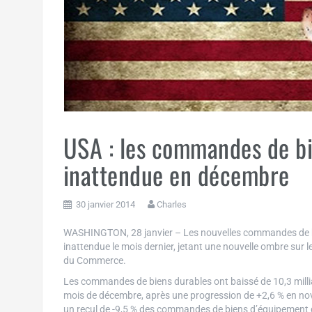
USA : les commandes de bi
inattendue en décembre
30 janvier 2014
Charles
WASHINGTON, 28 janvier – Les nouvelles commandes de b
inattendue le mois dernier, jetant une nouvelle ombre sur
du Commerce.
Les commandes de biens durables ont baissé de 10,3 milliard
mois de décembre, après une progression de +2,6 % en nov
un recul de -9,5 % des commandes de biens d’équipement 