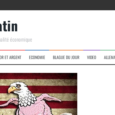
atin
ualité économique
arme de conquête géopolitique massive
OR ET ARGENT
ECONOMIE
BLAGUE DU JOUR
VIDEO
ALLEM