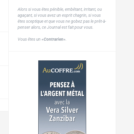
Alors si vous êtes pénible, embêtant, irritant, ou
agaçant, si vous avez un esprit chagrin, si vous
êtes sceptique et que vous ne gobez pas le prêt-à-
penser alors, ce Journal est fait pour vous.
Vous êtes un
«Contrarien»
.