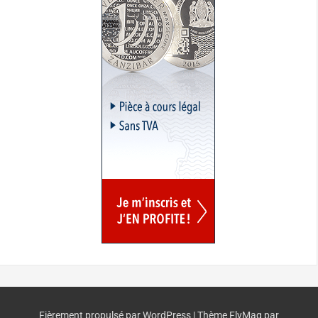
Fièrement propulsé par WordPress
|
Thème
FlyMag
par