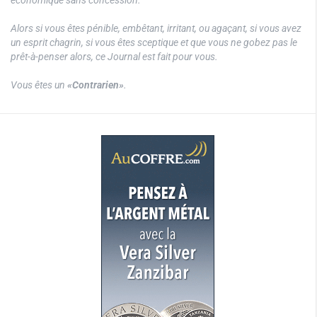
Alors si vous êtes pénible, embêtant, irritant, ou agaçant, si vous avez
un esprit chagrin, si vous êtes sceptique et que vous ne gobez pas le
prêt-à-penser alors, ce Journal est fait pour vous.
Vous êtes un
«Contrarien»
.