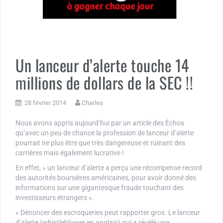
Un lanceur d’alerte touche 14
millions de dollars de la SEC !!
28 février 2014
Charles
Nous avons appris aujourd’hui par un article des Échos
qu’avec un peu de chance la profession de lanceur d’alerte
pourrait ne plus être que très dangereuse et ruinant des
carrières mais également lucrative !
En effet, » un lanceur d’alerte a perçu une récompense record
des autorités boursières américaines, pour avoir donné des
informations sur une gigantesque fraude touchant des
investisseurs étrangers ».
« Dénoncer des escroqueries peut rapporter gros. Le lanceur
d’alerte (whistleblower en anglais) qui a révélé une