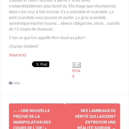
fraudes et faire « lanceur d’alerte », vous serez
vraisemblablement plus lancé du 35e étage que récompensé.
Mais c’est tout à fait normal. Il y a scandale et scandale. Le
petit scandale vous pouvez en parler. Le gros scandale
systémique machin toussa… silence obligatoire, sinon… suicidé
de 15 coups de cloueuse…
C’est ce que l’on appelle être cloué au pilori !
Charles SANNAT
Source ici
Ema
il
USA
Navigation
←
« UNE NOUVELLE
DES LAMBEAUX DE
d'article
PREUVE DE LA
VÉRITÉ QUI LAISSENT
MANIPULATION DES
ENTREVOIR UNE
COURS DE L’OR ! »
RÉALITÉ SORDIDE
→