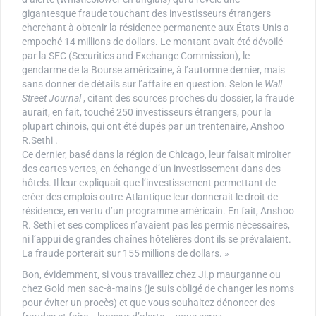
gigantesque fraude touchant des investisseurs étrangers
cherchant à obtenir la résidence permanente aux États-Unis a
empoché 14 millions de dollars. Le montant avait été dévoilé
par la SEC (Securities and Exchange Commission), le
gendarme de la Bourse américaine, à l’automne dernier, mais
sans donner de détails sur l’affaire en question. Selon le
Wall
Street Journal
, citant des sources proches du dossier, la fraude
aurait, en fait, touché 250 investisseurs étrangers, pour la
plupart chinois, qui ont été dupés par un trentenaire, Anshoo
R.Sethi .
Ce dernier, basé dans la région de Chicago, leur faisait miroiter
des cartes vertes, en échange d’un investissement dans des
hôtels. Il leur expliquait que l’investissement permettant de
créer des emplois outre-Atlantique leur donnerait le droit de
résidence, en vertu d’un programme américain. En fait, Anshoo
R. Sethi et ses complices n’avaient pas les permis nécessaires,
ni l’appui de grandes chaînes hôtelières dont ils se prévalaient.
La fraude porterait sur 155 millions de dollars. »
Bon, évidemment, si vous travaillez chez Ji.p maurganne ou
chez Gold men sac-à-mains (je suis obligé de changer les noms
pour éviter un procès) et que vous souhaitez dénoncer des