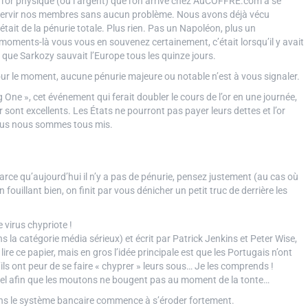
r l’or physique (ou l’argent) que l’on arrive chez AuCOFFRE.com à se
 servir nos membres sans aucun problème. Nous avons déjà vécu
’était de la pénurie totale. Plus rien. Pas un Napoléon, plus un
moments-là vous vous en souvenez certainement, c’était lorsqu’il y avait
ue Sarkozy sauvait l’Europe tous les quinze jours.
our le moment, aucune pénurie majeure ou notable n’est à vous signaler.
One », cet événement qui ferait doubler le cours de l’or en une journée,
sont excellents. Les États ne pourront pas payer leurs dettes et l’or
nous nous sommes tous mis.
rce qu’aujourd’hui il n’y a pas de pénurie, pensez justement (au cas où
n fouillant bien, on finit par vous dénicher un petit truc de derrière les
 virus chypriote !
s la catégorie média sérieux) et écrit par Patrick Jenkins et Peter Wise,
ire ce papier, mais en gros l’idée principale est que les Portugais n’ont
ls ont peur de se faire « chyprer » leurs sous… Je les comprends !
tionnel afin que les moutons ne bougent pas au moment de la tonte…
dans le système bancaire commence à s’éroder fortement.