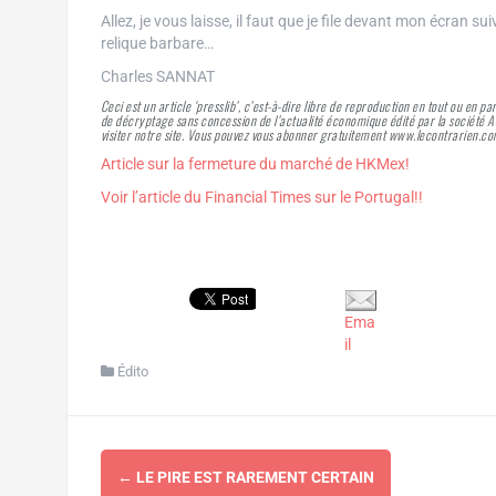
Allez, je vous laisse, il faut que je file devant mon écran sui
relique barbare…
Charles SANNAT
Ceci est un article ‘presslib’, c’est-à-dire libre de reproduction en tout ou en pa
de décryptage sans concession de l’actualité économique édité par la société
visiter notre site. Vous pouvez vous abonner gratuitement www.lecontrarien.c
Article sur la fermeture du marché de HKMex!
Voir l’article du Financial Times sur le Portugal!!
Ema
il
Édito
Navigation
←
LE PIRE EST RAREMENT CERTAIN