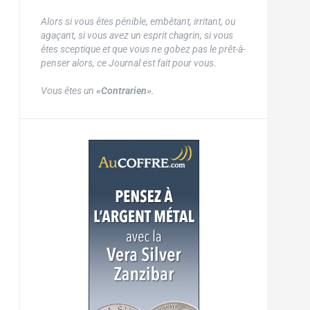
Alors si vous êtes pénible, embêtant, irritant, ou
agaçant, si vous avez un esprit chagrin, si vous
êtes sceptique et que vous ne gobez pas le prêt-à-
penser alors, ce Journal est fait pour vous.
Vous êtes un
«Contrarien»
.