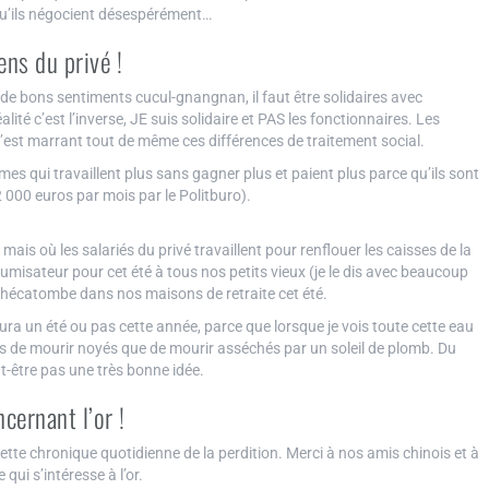
u’ils négocient désespérément…
ens du privé !
i de bons sentiments cucul-gnangnan, il faut être solidaires avec
ité c’est l’inverse, JE suis solidaire et PAS les fonctionnaires. Les
. C’est marrant tout de même ces différences de traitement social.
es qui travaillent plus sans gagner plus et paient plus parce qu’ils sont
 2 000 euros par mois par le Politburo).
mais où les salariés du privé travaillent pour renflouer les caisses de la
brumisateur pour cet été à tous nos petits vieux (je le dis avec beaucoup
d’hécatombe dans nos maisons de retraite cet été.
 aura un été ou pas cette année, parce que lorsque je vois toute cette eau
us de mourir noyés que de mourir asséchés par un soleil de plomb. Du
ut-être pas une très bonne idée.
cernant l’or !
e chronique quotidienne de la perdition. Merci à nos amis chinois et à
qui s’intéresse à l’or.