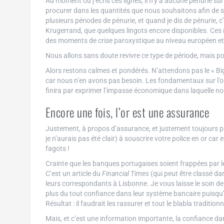
Au moment où j’écris ces lignes, il n’y a aucune pénurie su
procurer dans les quantités que nous souhaitons afin de
plusieurs périodes de pénurie, et quand je dis de pénurie, c
Krugerrand, que quelques lingots encore disponibles. Ces 
des moments de crise paroxystique au niveau européen et q
Nous allons sans doute revivre ce type de période, mais p
Alors restons calmes et pondérés. N’attendons pas le « Big 
car nous n’en avons pas besoin. Les fondamentaux sur l’or 
finira par exprimer l’impasse économique dans laquelle 
Encore une fois, l’or est une assurance
Justement, à propos d’assurance, et justement toujours pa
je n’aurais pas été clair) à souscrire votre police en or car e
fagots !
Crainte que les banques portugaises soient frappées par le
C’est un article du
Financial Times
(qui peut être classé dan
leurs correspondants à Lisbonne. Je vous laisse le soin de l
plus du tout confiance dans leur système bancaire puisqu’i
Résultat : il faudrait les rassurer et tout le blabla tradi
Mais, et c’est une information importante, la confiance 