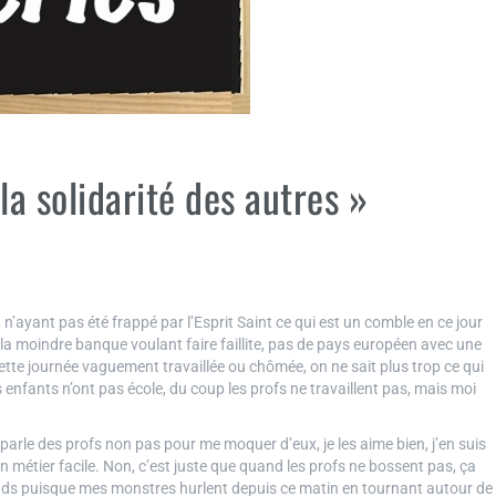
 la solidarité des autres »
n’ayant pas été frappé par l’Esprit Saint ce qui est un comble en ce jour
a moindre banque voulant faire faillite, pas de pays européen avec une
 cette journée vaguement travaillée ou chômée, on ne sait plus trop ce qui
 enfants n’ont pas école, du coup les profs ne travaillent pas, mais moi
 parle des profs non pas pour me moquer d’eux, je les aime bien, j’en suis
 métier facile. Non, c’est juste que quand les profs ne bossent pas, ça
entends puisque mes monstres hurlent depuis ce matin en tournant autour de