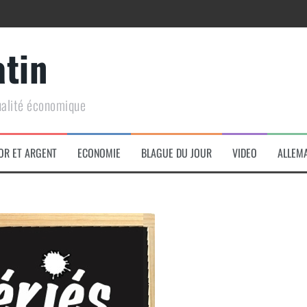
atin
ualité économique
arme de conquête géopolitique massive
OR ET ARGENT
ECONOMIE
BLAGUE DU JOUR
VIDEO
ALLEM