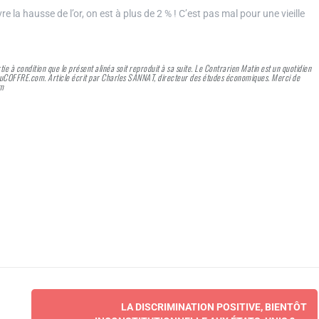
vre la hausse de l’or, on est à plus de 2 % ! C’est pas mal pour une vieille
rtie à condition que le présent alinéa soit reproduit à sa suite. Le Contrarien Matin est un quotidien
 AuCOFFRE.com. Article écrit par Charles SANNAT, directeur des études économiques. Merci de
om
LA DISCRIMINATION POSITIVE, BIENTÔT