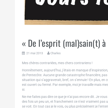
« De l’esprit (mal)sain(t) à
21 mai 2013
Charles
Mes chères contrariées, mes chers contrariens !
Honnêtement, aujourd’hui, j’étais en manque d’inspiration, 
de Pentecôte. Aucune grande catastrophe financière, pas l
situation qui s’aggraverait, bref, on s’ennuie ! En plus, en
est ouvert ou fermé. Par exemple, moi je travaille mais mes
si.
Ne me faites pas dire ce que je n’ai pas encore dit. Je vous
des fois un peu un, et franchement ce n’est vraiment pas un
se voit. En tout cas je le vois, ou plus précisément je l’