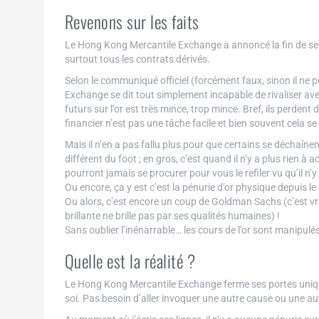
Revenons sur les faits
Le Hong Kong Mercantile Exchange a annoncé la fin de ses o
surtout tous les contrats dérivés.
Selon le communiqué officiel (forcément faux, sinon il ne 
Exchange se dit tout simplement incapable de rivaliser ave
futurs sur l’or est très mince, trop mince. Bref, ils perdent 
financier n’est pas une tâche facile et bien souvent cela s
Mais il n’en a pas fallu plus pour que certains se déchaînent
différent du foot ; en gros, c’est quand il n’y a plus rien à
pourront jamais se procurer pour vous le refiler vu qu’il n’y 
Ou encore, ça y est c’est la pénurie d’or physique depuis l
Ou alors, c’est encore un coup de Goldman Sachs (c’est vr
brillante ne brille pas par ses qualités humaines) !
Sans oublier l’inénarrable… les cours de l’or sont manipulés
Quelle est la réalité ?
Le Hong Kong Mercantile Exchange ferme ses portes uniquem
soi. Pas besoin d’aller invoquer une autre cause ou une aut