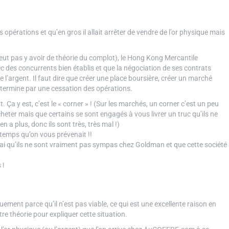
pérations et qu’en gros il allait arrêter de vendre de l’or physique mais
peut pas y avoir de théorie du complot), le Hong Kong Mercantile
c des concurrents bien établis et que la négociation de ses contrats
de l’argent. Il faut dire que créer une place boursière, créer un marché
e termine par une cessation des opérations.
. Ça y est, c’est le « corner » ! (Sur les marchés, un corner c’est un peu
 acheter mais que certains se sont engagés à vous livrer un truc qu’ils ne
en a plus, donc ils sont très, très mal !)
e temps qu’on vous prévenait !!
ai qu’ils ne sont vraiment pas sympas chez Goldman et que cette société
 !
ent parce qu’il n’est pas viable, ce qui est une excellente raison en
re théorie pour expliquer cette situation.