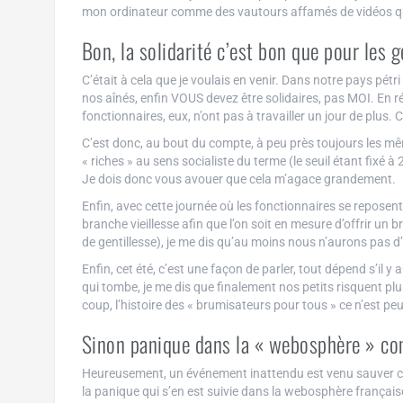
mon ordinateur comme des vautours affamés de vidéos q
Bon, la solidarité c’est bon que pour les g
C’était à cela que je voulais en venir. Dans notre pays pétr
nos aînés, enfin VOUS devez être solidaires, pas MOI. En réal
fonctionnaires, eux, n’ont pas à travailler un jour de plus
C’est donc, au bout du compte, à peu près toujours les mêm
« riches » au sens socialiste du terme (le seuil étant fixé à
Je dois donc vous avouer que cela m’agace grandement.
Enfin, avec cette journée où les fonctionnaires se reposent 
branche vieillesse afin que l’on soit en mesure d’offrir un 
de gentillesse), je me dis qu’au moins nous n’aurons pas 
Enfin, cet été, c’est une façon de parler, tout dépend s’il y
qui tombe, je me dis que finalement nos petits risquent pl
coup, l’histoire des « brumisateurs pour tous » ce n’est pe
Sinon panique dans la « webosphère » con
Heureusement, un événement inattendu est venu sauver cett
la panique qui s’en est suivie dans la webosphère française 