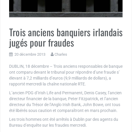
Trois anciens banquiers irlandais
jugés pour fraudes
20 décembre 2013
Charles
DUBLIN, 18 décembre – Trois anciens responsables de banque
ont comparu devant le tribunal pour répondre d’une fraude s’
élevant à 7,2 milliards d’euros (9,9 milliards de dollars), a
rapporté mercredi la chaîne nationale RTE.
L’ancien PDG d’Irish Life and Permanent, Denis Casey, l’ancien
directeur financier de la banque, Peter Fitzpatrick, et l’ancien
directeur du Trésor de l’Anglo Irish Bank, John Bowe, ont tous
été libérés sous caution et comparaîtront en mars prochain.
Les trois hommes ont été arrêtés à Dublin par des agents du
Bureau d’enquête sur les fraudes mercredi.