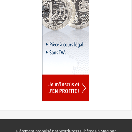
Fièrement propulsé par WordPress
|
Thème
FlyMag
par