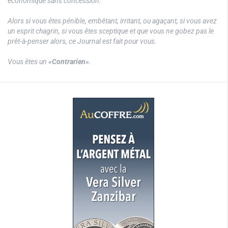
économique sans concession.
Alors si vous êtes pénible, embêtant, irritant, ou agaçant, si vous avez
un esprit chagrin, si vous êtes sceptique et que vous ne gobez pas le
prêt-à-penser alors, ce Journal est fait pour vous.
Vous êtes un
«Contrarien»
.