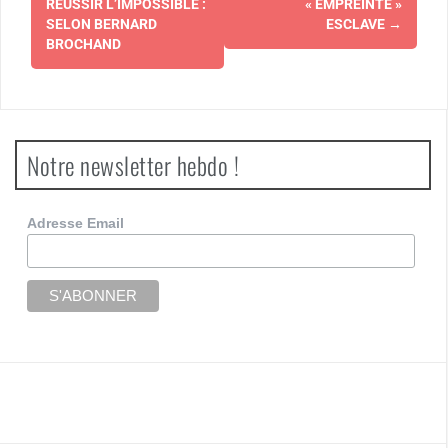
d'article
RÉUSSIR L’IMPOSSIBLE :
« EMPREINTE »
SELON BERNARD
ESCLAVE
→
BROCHAND
Notre newsletter hebdo !
Adresse Email