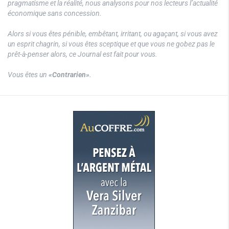
pragmatisme et la réalité, nous analysons pour nos lecteurs l’actualité
économique sans concession.
Alors si vous êtes pénible, embêtant, irritant, ou agaçant, si vous avez
un esprit chagrin, si vous êtes sceptique et que vous ne gobez pas le
prêt-à-penser alors, ce Journal est fait pour vous.
Vous êtes un
«Contrarien»
.