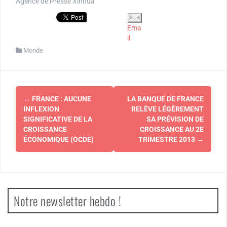
Agence de Presse Xinhua
Ema
il
Monde
Navigation
←
FRANCE : AUCUNE
LA BANQUE DE FRANCE
d'article
INFLEXION
RELÈVE LÉGÈREMENT
SIGNIFICATIVE DE LA
SA PRÉVISION DE
CROISSANCE
CROISSANCE AU 2E
ÉCONOMIQUE (OCDE)
TRIMESTRE 2013
→
Notre newsletter hebdo !