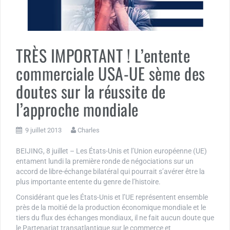
TRÈS IMPORTANT ! L’entente
commerciale USA-UE sème des
doutes sur la réussite de
l’approche mondiale
9 juillet 2013
Charles
BEIJING, 8 juillet – Les États-Unis et l’Union européenne (UE)
entament lundi la première ronde de négociations sur un
accord de libre-échange bilatéral qui pourrait s’avérer être la
plus importante entente du genre de l’histoire.
Considérant que les États-Unis et l’UE représentent ensemble
près de la moitié de la production économique mondiale et le
tiers du flux des échanges mondiaux, il ne fait aucun doute que
le Partenariat transatlantique sur le commerce et