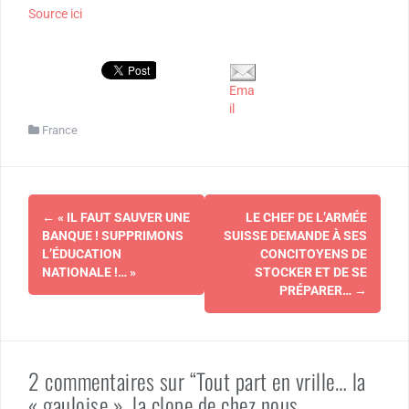
Source ici
Ema
il
France
Navigation
←
« IL FAUT SAUVER UNE
LE CHEF DE L’ARMÉE
d'article
BANQUE ! SUPPRIMONS
SUISSE DEMANDE À SES
L’ÉDUCATION
CONCITOYENS DE
NATIONALE !… »
STOCKER ET DE SE
PRÉPARER…
→
2 commentaires sur “Tout part en vrille… la
« gauloise », la clope de chez nous,