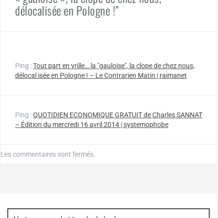
délocalisée en Pologne !”
Ping :
Tout part en vrille… la "gauloise", la clope de chez nous,
délocal isée en Pologne ! – Le Contrarien Matin | raimanet
Ping :
QUOTIDIEN ECONOMIQUE GRATUIT de Charles SANNAT
– Édition du mercredi 16 avril 2014 | systemophobe
Les commentaires sont fermés.