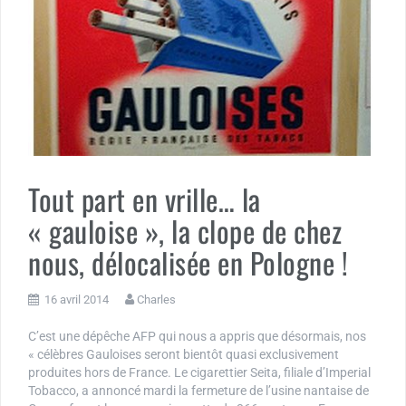
Tout part en vrille… la
« gauloise », la clope de chez
nous, délocalisée en Pologne !
16 avril 2014
Charles
C’est une dépêche AFP qui nous a appris que désormais, nos
« célèbres Gauloises seront bientôt quasi exclusivement
produites hors de France. Le cigarettier Seita, filiale d’Imperial
Tobacco, a annoncé mardi la fermeture de l’usine nantaise de