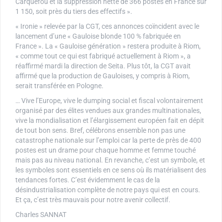
Carquefou et la suppression nette de 366 postes en France sur
1 150, soit près du tiers des effectifs ».
« Ironie » relevée par la CGT, ces annonces coïncident avec le
lancement d’une « Gauloise blonde 100 % fabriquée en
France ». La « Gauloise génération » restera produite à Riom,
« comme tout ce qui est fabriqué actuellement à Riom », a
réaffirmé mardi la direction de Seita. Plus tôt, la CGT avait
affirmé que la production de Gauloises, y compris à Riom,
serait transférée en Pologne.
… Vive l’Europe, vive le dumping social et fiscal volontairement
organisé par des élites vendues aux grandes multinationales,
vive la mondialisation et l’élargissement européen fait en dépit
de tout bon sens. Bref, célébrons ensemble non pas une
catastrophe nationale sur l’emploi car la perte de près de 400
postes est un drame pour chaque homme et femme touché
mais pas au niveau national. En revanche, c’est un symbole, et
les symboles sont essentiels en ce sens où ils matérialisent des
tendances fortes. C’est évidemment le cas de la
désindustrialisation complète de notre pays qui est en cours.
Et ça, c’est très mauvais pour notre avenir collectif.
Charles SANNAT