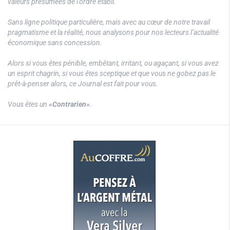
valeurs présumées de l’ordre établi.
Sans ligne politique particulière, mais avec au cœur de notre travail
pragmatisme et la réalité, nous analysons pour nos lecteurs l’actualité
économique sans concession.
Alors si vous êtes pénible, embêtant, irritant, ou agaçant, si vous avez
un esprit chagrin, si vous êtes sceptique et que vous ne gobez pas le
prêt-à-penser alors, ce Journal est fait pour vous.
Vous êtes un
«Contrarien»
.