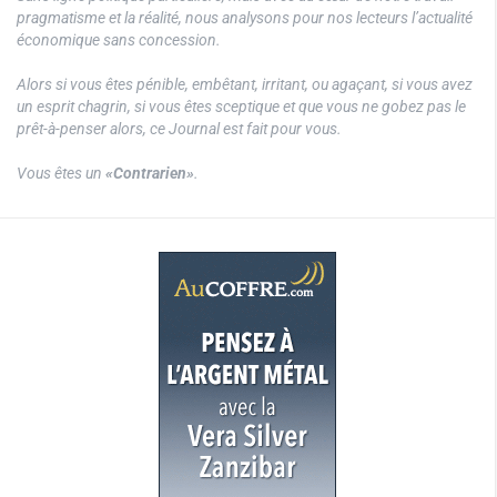
pragmatisme et la réalité, nous analysons pour nos lecteurs l’actualité
économique sans concession.
Alors si vous êtes pénible, embêtant, irritant, ou agaçant, si vous avez
un esprit chagrin, si vous êtes sceptique et que vous ne gobez pas le
prêt-à-penser alors, ce Journal est fait pour vous.
Vous êtes un
«Contrarien»
.