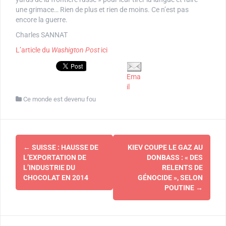
une grimace… Rien de plus et rien de moins. Ce n’est pas
encore la guerre.
Charles SANNAT
L’article du
Washigton Post
ici
Ema
il
Ce monde est devenu fou
Navigation
←
SUISSE : HAUSSE DE
KIEV COUPE LE GAZ AU
d'article
L’EXPORTATION DE
DONBASS : « DES
L’INDUSTRIE DU
RELENTS DE
CHOCOLAT EN 2014
GÉNOCIDE », SELON
POUTINE
→