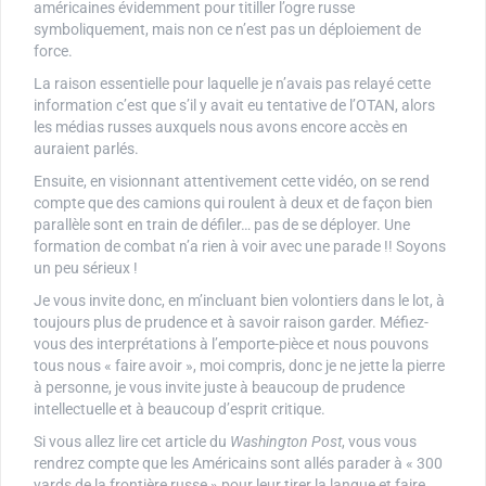
américaines évidemment pour titiller l’ogre russe
symboliquement, mais non ce n’est pas un déploiement de
force.
La raison essentielle pour laquelle je n’avais pas relayé cette
information c’est que s’il y avait eu tentative de l’OTAN, alors
les médias russes auxquels nous avons encore accès en
auraient parlés.
Ensuite, en visionnant attentivement cette vidéo, on se rend
compte que des camions qui roulent à deux et de façon bien
parallèle sont en train de défiler… pas de se déployer. Une
formation de combat n’a rien à voir avec une parade !! Soyons
un peu sérieux !
Je vous invite donc, en m’incluant bien volontiers dans le lot, à
toujours plus de prudence et à savoir raison garder. Méfiez-
vous des interprétations à l’emporte-pièce et nous pouvons
tous nous « faire avoir », moi compris, donc je ne jette la pierre
à personne, je vous invite juste à beaucoup de prudence
intellectuelle et à beaucoup d’esprit critique.
Si vous allez lire cet article du
Washington Post
, vous vous
rendrez compte que les Américains sont allés parader à « 300
yards de la frontière russe » pour leur tirer la langue et faire