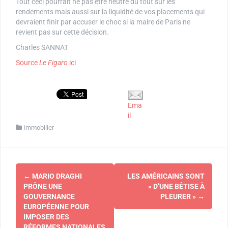
Tout ceci pourrait ne pas être neutre du tout sur les
rendements mais aussi sur la liquidité de vos placements qui
devraient finir par accuser le choc si la maire de Paris ne
revient pas sur cette décision.
Charles SANNAT
Source
Le Figaro
ici
Ema
il
Immobilier
Navigation
←
MARIO DRAGHI
LES AMÉRICAINS SONT
d'article
PRÔNE UNE
« D’UNE BÊTISE À
GOUVERNANCE
PLEURER »
→
EUROPÉENNE POUR
IMPOSER DES
RÉFORMES NATIONALES