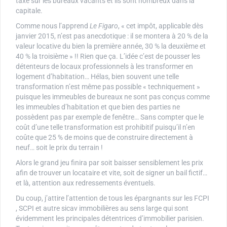
taxe sur les bureaux vacants et ils sont nombreux dans la
capitale.
Comme nous l’apprend
Le Figaro
, « cet impôt, applicable dès
janvier 2015, n’est pas anecdotique : il se montera à 20 % de la
valeur locative du bien la première année, 30 % la deuxième et
40 % la troisième » !! Rien que ça. L’idée c’est de pousser les
détenteurs de locaux professionnels à les transformer en
logement d’habitation… Hélas, bien souvent une telle
transformation n’est même pas possible « techniquement »
puisque les immeubles de bureaux ne sont pas conçus comme
les immeubles d’habitation et que bien des parties ne
possèdent pas par exemple de fenêtre… Sans compter que le
coût d’une telle transformation est prohibitif puisqu’il n’en
coûte que 25 % de moins que de construire directement à
neuf… soit le prix du terrain !
Alors le grand jeu finira par soit baisser sensiblement les prix
afin de trouver un locataire et vite, soit de signer un bail fictif…
et là, attention aux redressements éventuels.
Du coup, j’attire l’attention de tous les épargnants sur les FCPI
, SCPI et autre sicav immobilières au sens large qui sont
évidemment les principales détentrices d’immobilier parisien.