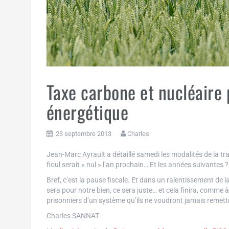
Taxe carbone et nucléaire 
énergétique
23 septembre 2013
Charles
Jean-Marc Ayrault a détaillé samedi les modalités de la tra
fioul serait « nul » l’an prochain… Et les années suivantes ?
Bref, c’est la pause fiscale. Et dans un ralentissement de l
sera pour notre bien, ce sera juste… et cela finira, comme à
prisonniers d’un système qu’ils ne voudront jamais remett
Charles SANNAT