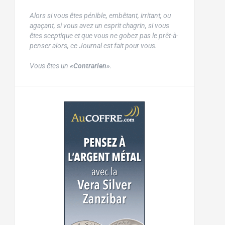
Alors si vous êtes pénible, embêtant, irritant, ou
agaçant, si vous avez un esprit chagrin, si vous
êtes sceptique et que vous ne gobez pas le prêt-à-
penser alors, ce Journal est fait pour vous.
Vous êtes un
«Contrarien»
.