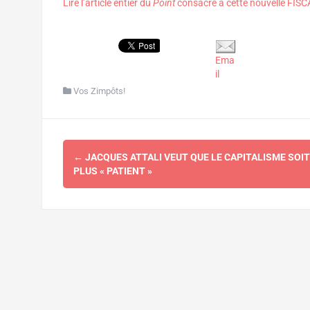
Lire l’article entier du
Point
consacré à cette nouvelle FISCA
Ema
il
Vos Zimpôts!
Navigation
←
JACQUES ATTALI VEUT QUE LE CAPITALISME SOIT
d'article
PLUS « PATIENT »