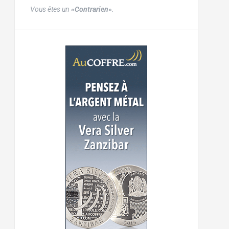
Vous êtes un
«Contrarien»
.