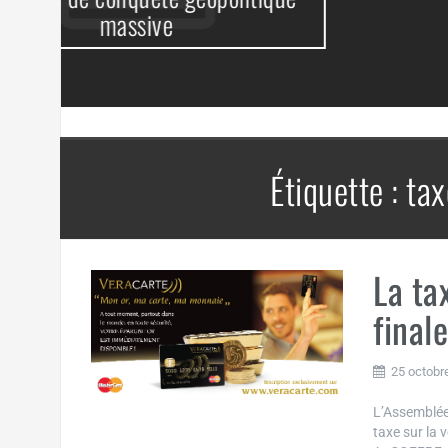
Étiquette :
tax
La ta
final
25 octobr
L’Assemblée
taxe sur la 