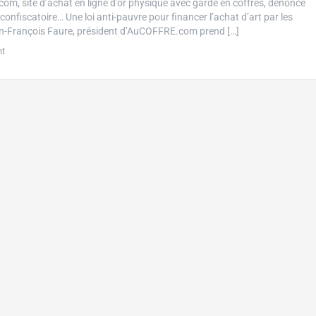
m, site d’achat en ligne d’or physique avec garde en coffres, dénonce
onfiscatoire… Une loi anti-pauvre pour financer l’achat d’art par les
an-François Faure, président d’AuCOFFRE.com prend […]
nt