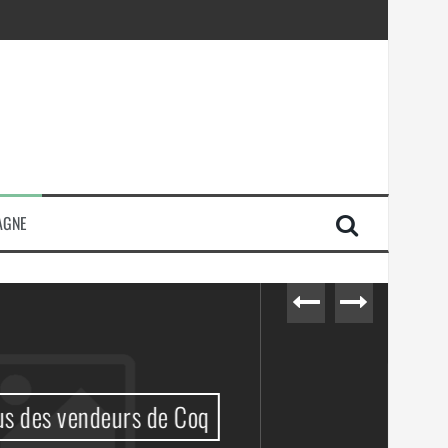
AGNE
710 + 1 = 0