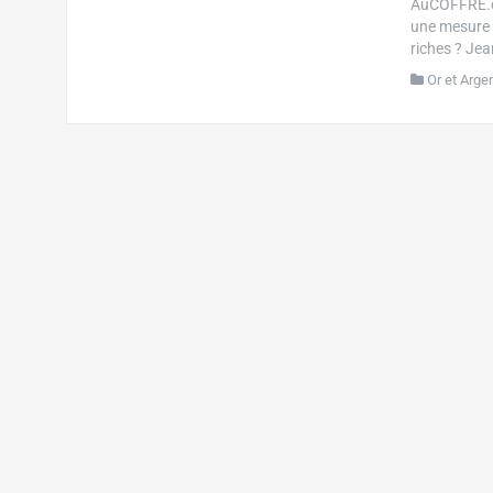
AuCOFFRE.co
une mesure c
riches ? Je
Or et Arge