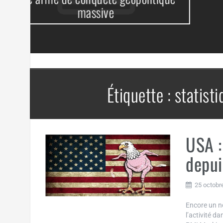
Étiquette :
statist
USA :
depui
25 octobr
Encore un n
l’activité d