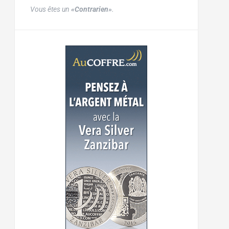
Vous êtes un
«Contrarien»
.