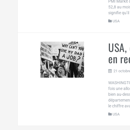
PMI Markit q
52,8 au mois
signifie qu’il
USA
USA, 
en re
21 octobr
WASHINGTON
fois une al
bien au-dess
département
le chiffre 
USA