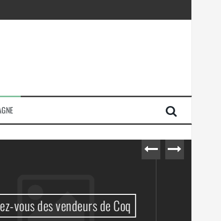
AGNE
710 + 1 = 0