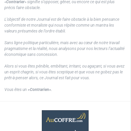
«
Contrarier
» signifie s’opposer, gêner, ou encore ce qui est plus
précis faire obstacle.
L’objectif de notre Journal est de faire obstacle à la bien pensance
conformiste et moraliste qui nous répète comme un mantra les
valeurs présumées de l’ordre établi.
Sans ligne politique particulière, mais avec au cœur de notre travail
pragmatisme et la réalité, nous analysons pour nos lecteurs l’actualité
économique sans concession.
Alors si vous êtes pénible, embêtant, irritant, ou agaçant, si vous avez
un esprit chagrin, si vous êtes sceptique et que vous ne gobez pas le
prêt-à-penser alors, ce Journal est fait pour vous.
Vous êtes un
«Contrarien»
.