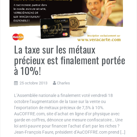
La taxe sur les métaux
précieux est finalement portée
à 10%!
25 octobre 2013
Charles
L’Assemblée nationale a finalement voté vendredi 18
octobre l’augmentation de la taxe sur la vente ou
l’exportation de métaux précieux de 7,5% à 10%.
AuCOFFRE.com, site d’achat en ligne d’or physique avec
garde en coffres, dénonce une mesure confiscatoire… Une
loi anti-pauvre pour financer l’achat d’art par les riches ?
Jean-François Faure, président d’AuCOFFRE.com prend […]