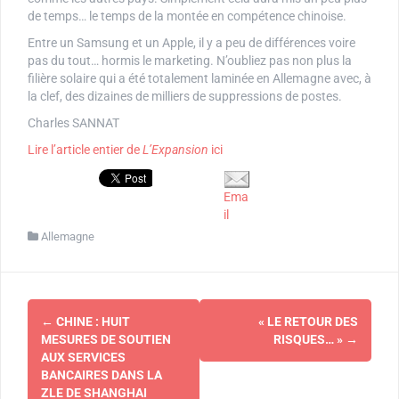
de temps… le temps de la montée en compétence chinoise.
Entre un Samsung et un Apple, il y a peu de différences voire
pas du tout… hormis le marketing. N’oubliez pas non plus la
filière solaire qui a été totalement laminée en Allemagne avec, à
la clef, des dizaines de milliers de suppressions de postes.
Charles SANNAT
Lire l’article entier de
L’Expansion
ici
Ema
il
Allemagne
Navigation
←
CHINE : HUIT
« LE RETOUR DES
d'article
MESURES DE SOUTIEN
RISQUES… »
→
AUX SERVICES
BANCAIRES DANS LA
ZLE DE SHANGHAI