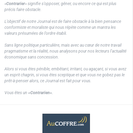
«
Contrarier
» signifie s’opposer, gêner, ou encore ce qui est plus
précis faire obstacle.
L’objectif de notre Journal est de faire obstacle à la bien pensance
conformiste et moraliste qui nous répète comme un mantra les
valeurs présumées de l’ordre établi.
Sans ligne politique particulière, mais avec au cœur de notre travail
pragmatisme et la réalité, nous analysons pour nos lecteurs l’actualité
économique sans concession.
Alors si vous êtes pénible, embêtant, irritant, ou agaçant, si vous avez
un esprit chagrin, si vous êtes sceptique et que vous ne gobez pas le
prêt-à-penser alors, ce Journal est fait pour vous.
Vous êtes un
«Contrarien»
.