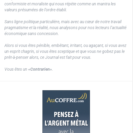
conformiste et moraliste qui nous répète comme un mantra les
valeurs présumées de l’ordre établi.
Sans ligne politique particulière, mais avec au cœur de notre travail
pragmatisme et la réalité, nous analysons pour nos lecteurs l’actualité
économique sans concession.
Alors si vous êtes pénible, embêtant, irritant, ou agaçant, si vous avez
un esprit chagrin, si vous êtes sceptique et que vous ne gobez pas le
prêt-à-penser alors, ce Journal est fait pour vous.
Vous êtes un
«Contrarien»
.