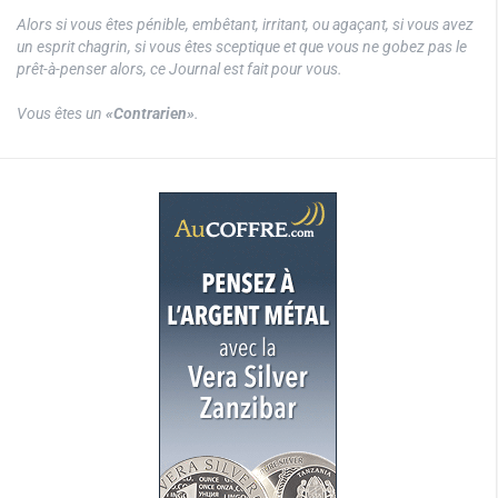
Alors si vous êtes pénible, embêtant, irritant, ou agaçant, si vous avez
un esprit chagrin, si vous êtes sceptique et que vous ne gobez pas le
prêt-à-penser alors, ce Journal est fait pour vous.
Vous êtes un
«Contrarien»
.