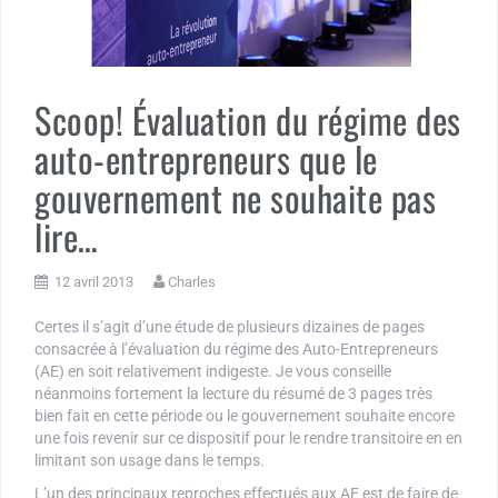
Scoop! Évaluation du régime des
auto-entrepreneurs que le
gouvernement ne souhaite pas
lire…
12 avril 2013
Charles
Certes il s’agit d’une étude de plusieurs dizaines de pages
consacrée à l’évaluation du régime des Auto-Entrepreneurs
(AE) en soit relativement indigeste. Je vous conseille
néanmoins fortement la lecture du résumé de 3 pages très
bien fait en cette période ou le gouvernement souhaite encore
une fois revenir sur ce dispositif pour le rendre transitoire en en
limitant son usage dans le temps.
L’un des principaux reproches effectués aux AE est de faire de