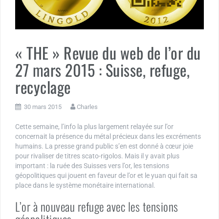
« THE » Revue du web de l’or du
27 mars 2015 : Suisse, refuge,
recyclage
30 mars 2015
Charles
Cette semaine, l’info la plus largement relayée sur l’or
concernait la présence du métal précieux dans les excréments
humains. La presse grand public s’en est donné à cœur joie
pour rivaliser de titres scato-rigolos. Mais il y avait plus
important : la ruée des Suisses vers l’or, les tensions
géopolitiques qui jouent en faveur de l’or et le yuan qui fait sa
place dans le système monétaire international.
L’or à nouveau refuge avec les tensions