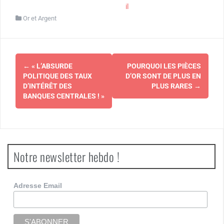
il
Or et Argent
Navigation
←
« L’ABSURDE
POURQUOI LES PIÈCES
d'article
POLITIQUE DES TAUX
D’OR SONT DE PLUS EN
D’INTÉRÊT DES
PLUS RARES
→
BANQUES CENTRALES ! »
Notre newsletter hebdo !
Adresse Email