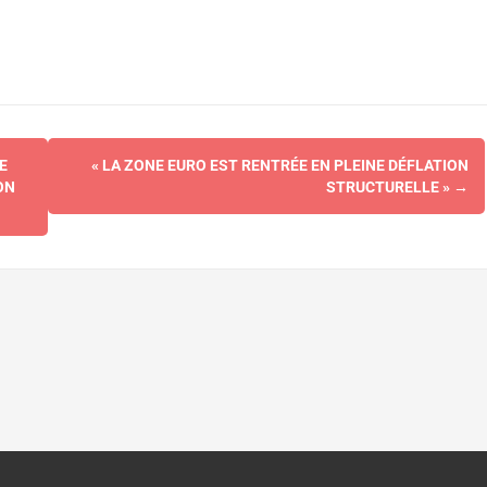
E
« LA ZONE EURO EST RENTRÉE EN PLEINE DÉFLATION
ON
STRUCTURELLE »
→