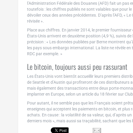
l’Administration Fédérale des Douanes (AFD) fait un pas e
toutefois : les chiffres publiés ne sont valables que pour le
dévoiler ceux des années précédentes. D’après l’AFD, « Le C
révisée ».
Place aux chiffres. En janvier 2014, le premier fournisseur 
États-Unis arrivent en deuxième position (4,9 %), suivis de l’
précision : « Les données publiées par Berne montrent qu’à
les pays sous embargo international. La liste ne révèle en
RDC par exemple. »
Le bitcoin, toujours aussi peu rassurant
Les États-Unis vont bientôt accueillir leurs premiers distri
de Seattle et d’Austin qui profiteront de ces distributeurs a
mais également des transactions entre deux porte-monnaie v
implanter en Europe, selon un article du 18 février sur Clu
Pour autant, il ne semble pas que les Français soient prêts
enseignes qui acceptent les paiements en bitcoin, et plus r
achats. En cause : la volatilité de sa valeur, qui, d’après un
derniers mois », mais aussi sa traçabilité, sachant que le