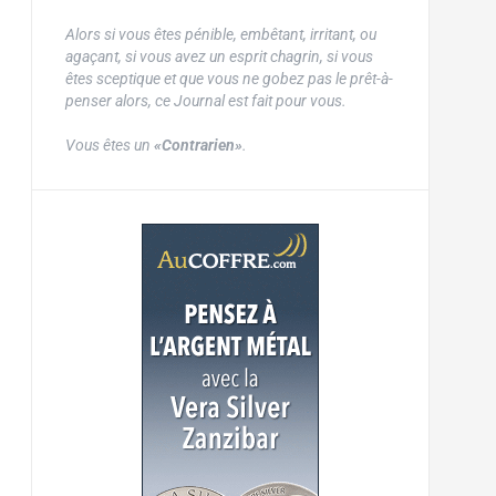
Alors si vous êtes pénible, embêtant, irritant, ou
agaçant, si vous avez un esprit chagrin, si vous
êtes sceptique et que vous ne gobez pas le prêt-à-
penser alors, ce Journal est fait pour vous.
Vous êtes un
«Contrarien»
.