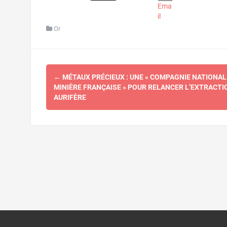
Ema
il
Or
Navigation
←
MÉTAUX PRÉCIEUX : UNE « COMPAGNIE NATIONAL
d'article
MINIÈRE FRANÇAISE » POUR RELANCER L’EXTRACTI
AURIFÈRE