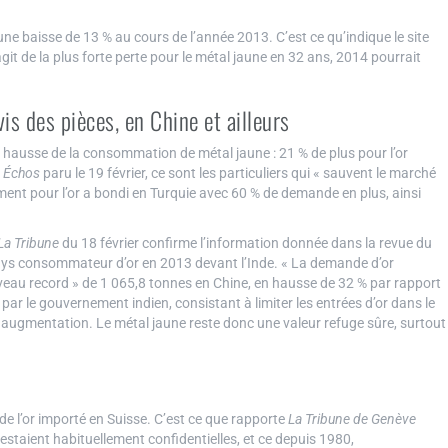
ne baisse de 13 % au cours de l’année 2013. C’est ce qu’indique le site
’agit de la plus forte perte pour le métal jaune en 32 ans, 2014 pourrait
is des pièces, en Chine et ailleurs
e hausse de la consommation de métal jaune : 21 % de plus pour l’or
s
Échos
paru le 19 février, ce sont les particuliers qui « sauvent le marché
ement pour l’or a bondi en Turquie avec 60 % de demande en plus, ainsi
La Tribune
du 18 février confirme l’information donnée dans la revue du
 pays consommateur d’or en 2013 devant l’Inde. « La demande d’or
 niveau record » de 1 065,8 tonnes en Chine, en hausse de 32 % par rapport
ar le gouvernement indien, consistant à limiter les entrées d’or dans le
te augmentation. Le métal jaune reste donc une valeur refuge sûre, surtout
 de l’or importé en Suisse. C’est ce que rapporte
La Tribune de Genève
restaient habituellement confidentielles, et ce depuis 1980,