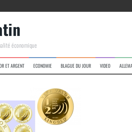
atin
ualité économique
arme de conquête géopolitique massive
OR ET ARGENT
ECONOMIE
BLAGUE DU JOUR
VIDEO
ALLEM