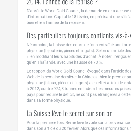
2014, l’année de la reprise ?
D’après le World Gold Council, la demande en or a accusé u
d’informations Capital le 18 février, en précisant que s’il s
bien être « l’année de la reprise ».
Des particuliers toujours confiants vis-à-v
Néanmoins, la baisse des cours de l’or a entraîné une fort
physique (bijouterie, pièces et lingots). Selon un article de
», en modifiant leurs habitudes d’achat. À noter : l’engou
qu’en Thaïlande, avec une hausse de 73 %.
Le rapport du World Gold Council évoqué dans l’article de
Web de la semaine dernière : la Chine est bien le premier
physique (bijoux, pièces et lingots) a en effet atteint le «
à 2012, contre 974,8 tonnes en Inde. » Les mesures prises p
pays pour réduire le déficit, ne sont pas étrangères à cet
dans sa forme physique.
La Suisse lève le secret sur son or
Pour la première fois, Berne lève le voile sur la provenance
dans son article du 20 février. Alors que ces informations 