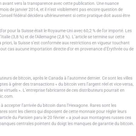
n avant vers la transparence avec cette publication. Une nuance
 mois de janvier 2014, et il n’est visiblement pas encore question de
onseil fédéral décidera ultérieurement si cette pratique doit aussi être
d’or pour la Suisse était le Royaume-Uni avec 60,2 % de l’or importé. Les
Italie (3,8 %) et de l’Allemagne (2,8 %). L’article se termine sur cette
 priori, la Suisse s’est conformée aux restrictions en vigueur touchant
 tout cas aucune importation directe d’or en provenance d’Érythrée ou de
buteurs de bitcoin, après le Canada à l’automne dernier. Ce sont les villes
ptes à gérer des transactions « du bitcoin vers l’argent réel et vice-versa,
irtuels ». L’entreprise fabricante de ces distributeurs pourrait en
bic.com.
 à accepter l’arrivée du bitcoin dans l’Hexagone. Rares sont les
ares sont les clients qui disposent de cette monnaie pour régler leurs
 article du
Parisien
paru le 20 février « a joué aux montagnes russes ces
s banques centrales pointent du doigt les manques de garantie du bitcoin.