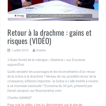
Retour à la drachme : gains et
risques (VIDÉO)
1 juillet 2015
Charles
J’étais l’invité de la rubrique « Désintox » sur Écorama
aujourd’hui.
Quels seraient les avantages et les inconvénients d’un retour
de la Grèce à la drachme ? Niveau de vie, possible retour de la
croissance, inflation importée : la Grèce a-t-elle intérêt à revenir
à sa monnaie nationale ? Écorama du 30 juin, présenté par
David Jacquot, sur Boursorama.com.
Charles SANNAT
Pour voir la vidéo, c’est ici, directement sur le site de