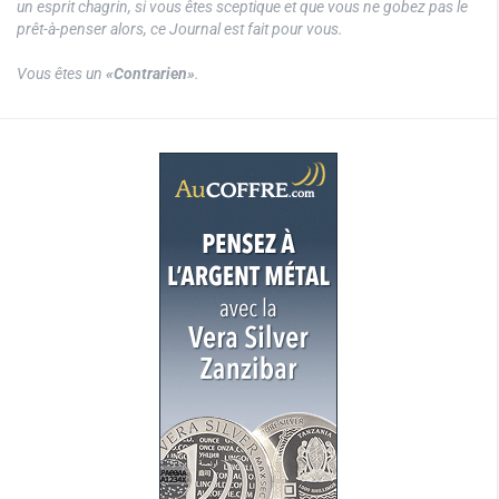
un esprit chagrin, si vous êtes sceptique et que vous ne gobez pas le
prêt-à-penser alors, ce Journal est fait pour vous.
Vous êtes un
«Contrarien»
.