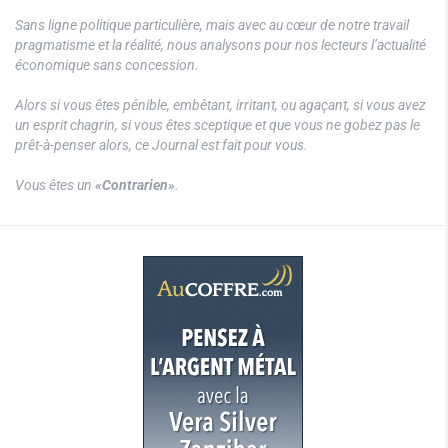
Sans ligne politique particulière, mais avec au cœur de notre travail
pragmatisme et la réalité, nous analysons pour nos lecteurs l’actualité
économique sans concession.
Alors si vous êtes pénible, embêtant, irritant, ou agaçant, si vous avez
un esprit chagrin, si vous êtes sceptique et que vous ne gobez pas le
prêt-à-penser alors, ce Journal est fait pour vous.
Vous êtes un
«Contrarien»
.