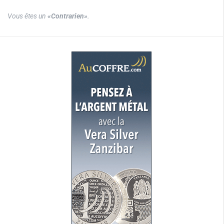
Vous êtes un
«Contrarien»
.