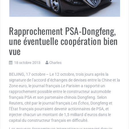
Rapprochement PSA-Dongfeng,
une éventuelle coopération bien
vue
18 octobre 2013
Charles
BEIJING, 17 octobre – Le 12 octobre, trois jours après la
signature de l’accord d’échanges de devises entre la Chine et la
Zone euro, le journal français
Le Parisien
a rapporté un
rapprochement possible entre le constructeur automobile
français PSA et son partenaire chinois Dongfeng. Selon
Reuters, cité par le journal français
Les Échos
, Dongfeng et
l’État français pourraient devenir actionnaires de PSA, et
injecter chacun un montant de 1,5 milliard d’euros dans le
capital du constructeur français en difficulté.