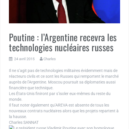
Poutine : l’Argentine recevra les
technologies nucléaires russes
24 avril 2015
Charles
Il ne s’agit pas de technologies militaires évidemment mais de
réacteurs civils et ce sont les Russes qui remportent le marché
auprès de l’Argentine. Moscou poursuit sa diplomaties aussi
financière que technique.
Les États-Unis finiront par s’isoler eux-mêmes du reste du
monde.
Il faut noter également qu’AREVA est absente de tous les
nouveaux contrats nucléaires alors que les projets repartent à
la hausse.
Charles SANNAT