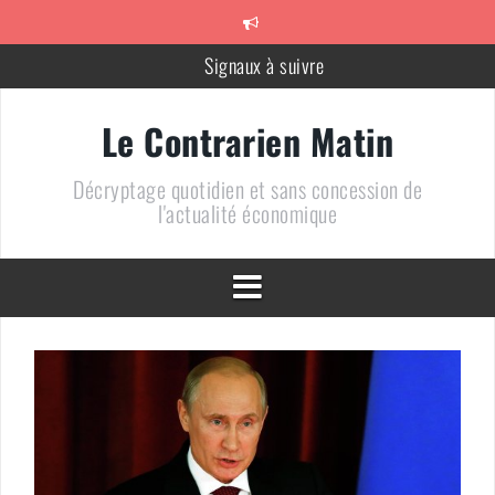
Aller
au
contenu
Signaux à suivre
Méfiez-vous des vendeurs de Coq
Le Contrarien Matin
710 + 1 = 0
Décryptage quotidien et sans concession de
Le chiffre de la semaine : « 10% »
l'actualité économique
Un bien bel alignement des planètes
DOSSIER – Un pétrole au plus bas : une arme de conquête
géopolitique massive