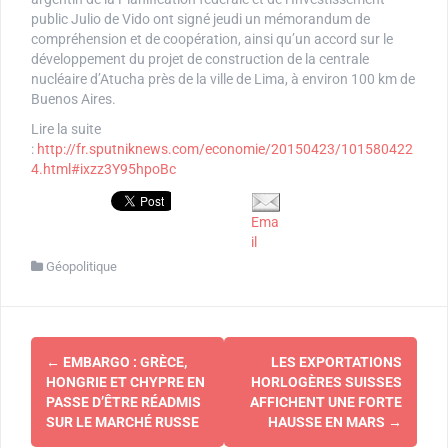
public Julio de Vido ont signé jeudi un mémorandum de
compréhension et de coopération, ainsi qu’un accord sur le
développement du projet de construction de la centrale
nucléaire d’Atucha près de la ville de Lima, à environ 100 km de
Buenos Aires.
Lire la suite
:
http://fr.sputniknews.com/economie/20150423/101580422
4.html#ixzz3Y95hpoBc
Ema
il
Géopolitique
Navigation
←
EMBARGO : GRÈCE,
LES EXPORTATIONS
d'article
HONGRIE ET CHYPRE EN
HORLOGÈRES SUISSES
PASSE D’ÊTRE RÉADMIS
AFFICHENT UNE FORTE
SUR LE MARCHÉ RUSSE
HAUSSE EN MARS
→