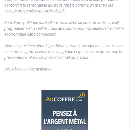
conformiste et moraliste qui nous répète comme un mantra les
valeurs présumées de l’ordre établi.
Sans ligne politique particulière, mais avec au cœur de notre travail
pragmatisme et la réalité, nous analysons pour nos lecteurs l’actualité
économique sans concession.
Alors si vous êtes pénible, embêtant, irritant, ou agaçant, si vous avez
un esprit chagrin, si vous êtes sceptique et que vous ne gobez pas le
prêt-à-penser alors, ce Journal est fait pour vous.
Vous êtes un
«Contrarien»
.