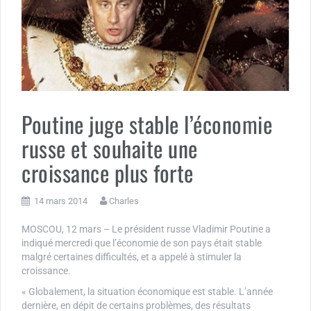
Poutine juge stable l’économie
russe et souhaite une
croissance plus forte
14 mars 2014
Charles
MOSCOU, 12 mars – Le président russe Vladimir Poutine a
indiqué mercredi que l’économie de son pays était stable
malgré certaines difficultés, et a appelé à stimuler la
croissance.
« Globalement, la situation économique est stable. L’année
dernière, en dépit de certains problèmes, des résultats