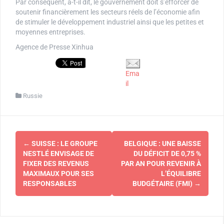
Par conséquent, a-t-il dit, le gouvernement doit s’efforcer de
soutenir financièrement les secteurs réels de l’économie afin
de stimuler le développement industriel ainsi que les petites et
moyennes entreprises.
Agence de Presse Xinhua
Ema
il
Russie
Navigation
←
SUISSE : LE GROUPE
BELGIQUE : UNE BAISSE
d'article
NESTLÉ ENVISAGE DE
DU DÉFICIT DE 0,75 %
FIXER DES REVENUS
PAR AN POUR REVENIR À
MAXIMAUX POUR SES
L’ÉQUILIBRE
RESPONSABLES
BUDGÉTAIRE (FMI)
→