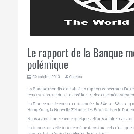
Le rapport de la Banque mon
polémique
30 octobre 2013
Charles
La Banque mondiale a publié un rapport concernant l’attra
résultats inattendus, il a créé la surprise et le mécontente
La France recule encore cette année du 34e au 38e rang mo
Hong Kong, la Nouvelle-Zélande, les États-Unis et le Danem
Nous avons donc encore quelques efforts à faire mais nou
La bonne nouvelle tout de même dans tout cela c’est que l
sont parfois très critiquables et de parti pris !