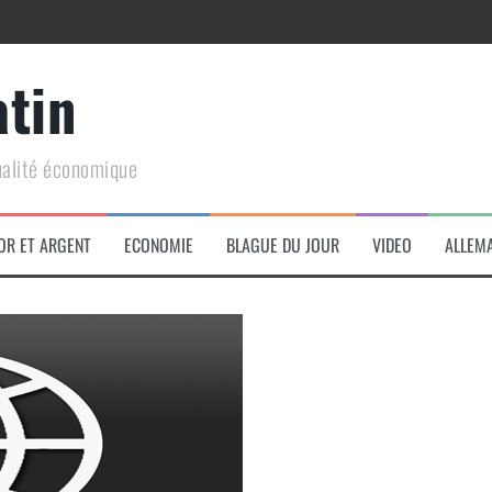
atin
ualité économique
arme de conquête géopolitique massive
OR ET ARGENT
ECONOMIE
BLAGUE DU JOUR
VIDEO
ALLEM