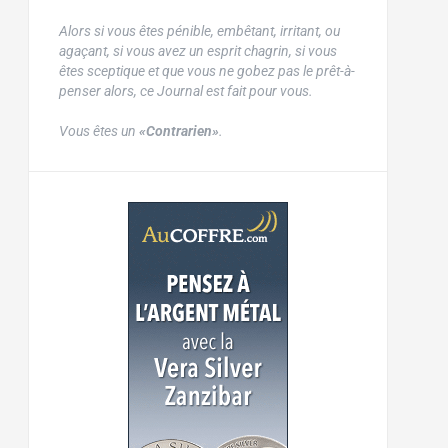
Alors si vous êtes pénible, embêtant, irritant, ou
agaçant, si vous avez un esprit chagrin, si vous
êtes sceptique et que vous ne gobez pas le prêt-à-
penser alors, ce Journal est fait pour vous.
Vous êtes un
«Contrarien»
.