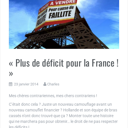
« Plus de déficit pour la France !
»
23 janvier 2014
Charles
Mes chères contrariennes, mes chers contrariens !
C’était donc cela ? Juste un nouveau camouflage avant un
nouveau camouflet financier ? Hollande et son équipe de bras
cassés n’ont donc trouvé que ça ? Monter toute une histoire
qui ne marchera pas pour obtenir… le droit de ne pas respecter
les déficits !