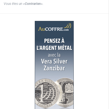
Vous êtes un
«Contrarien»
.