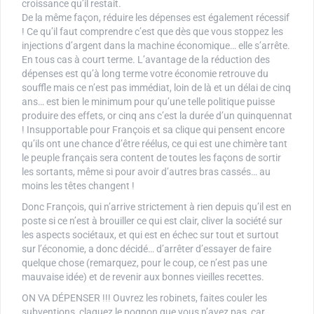
croissance qu’il restait.
De la même façon, réduire les dépenses est également récessif
! Ce qu’il faut comprendre c’est que dès que vous stoppez les
injections d’argent dans la machine économique… elle s’arrête.
En tous cas à court terme. L’avantage de la réduction des
dépenses est qu’à long terme votre économie retrouve du
souffle mais ce n’est pas immédiat, loin de là et un délai de cinq
ans… est bien le minimum pour qu’une telle politique puisse
produire des effets, or cinq ans c’est la durée d’un quinquennat
! Insupportable pour François et sa clique qui pensent encore
qu’ils ont une chance d’être réélus, ce qui est une chimère tant
le peuple français sera content de toutes les façons de sortir
les sortants, même si pour avoir d’autres bras cassés… au
moins les têtes changent !
Donc François, qui n’arrive strictement à rien depuis qu’il est en
poste si ce n’est à brouiller ce qui est clair, cliver la société sur
les aspects sociétaux, et qui est en échec sur tout et surtout
sur l’économie, a donc décidé… d’arrêter d’essayer de faire
quelque chose (remarquez, pour le coup, ce n’est pas une
mauvaise idée) et de revenir aux bonnes vieilles recettes.
ON VA DÉPENSER !!! Ouvrez les robinets, faites couler les
subventions, claquez le pognon que vous n’avez pas, car