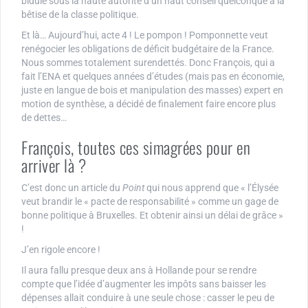
bidule sous la haute autorité d’un haut conseil quelconque à la
bêtise de la classe politique.
Et là… Aujourd’hui, acte 4 ! Le pompon ! Pomponnette veut
renégocier les obligations de déficit budgétaire de la France.
Nous sommes totalement surendettés. Donc François, qui a
fait l’ENA et quelques années d’études (mais pas en économie,
juste en langue de bois et manipulation des masses) expert en
motion de synthèse, a décidé de finalement faire encore plus
de dettes…
François, toutes ces simagrées pour en
arriver là ?
C’est donc un article du
Point
qui nous apprend que « l’Élysée
veut brandir le « pacte de responsabilité » comme un gage de
bonne politique à Bruxelles. Et obtenir ainsi un délai de grâce »
!
J’en rigole encore !
Il aura fallu presque deux ans à Hollande pour se rendre
compte que l’idée d’augmenter les impôts sans baisser les
dépenses allait conduire à une seule chose : casser le peu de