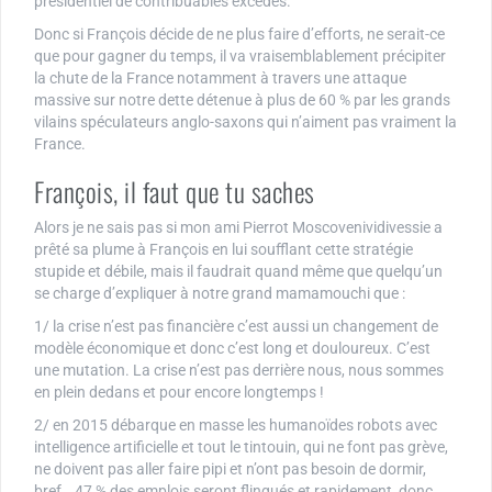
présidentiel de contribuables excédés.
Donc si François décide de ne plus faire d’efforts, ne serait-ce
que pour gagner du temps, il va vraisemblablement précipiter
la chute de la France notamment à travers une attaque
massive sur notre dette détenue à plus de 60 % par les grands
vilains spéculateurs anglo-saxons qui n’aiment pas vraiment la
France.
François, il faut que tu saches
Alors je ne sais pas si mon ami Pierrot Moscovenividivessie a
prêté sa plume à François en lui soufflant cette stratégie
stupide et débile, mais il faudrait quand même que quelqu’un
se charge d’expliquer à notre grand mamamouchi que :
1/ la crise n’est pas financière c’est aussi un changement de
modèle économique et donc c’est long et douloureux. C’est
une mutation. La crise n’est pas derrière nous, nous sommes
en plein dedans et pour encore longtemps !
2/ en 2015 débarque en masse les humanoïdes robots avec
intelligence artificielle et tout le tintouin, qui ne font pas grève,
ne doivent pas aller faire pipi et n’ont pas besoin de dormir,
bref… 47 % des emplois seront flingués et rapidement, donc