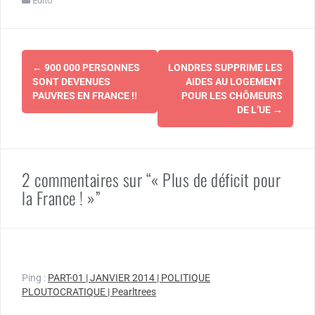
Édito
Navigation
←
900 000 PERSONNES
LONDRES SUPPRIME LES
d'article
SONT DEVENUES
AIDES AU LOGEMENT
PAUVRES EN FRANCE !!
POUR LES CHÔMEURS
DE L’UE
→
2 commentaires sur “« Plus de déficit pour
la France ! »”
Ping :
PART-01 | JANVIER 2014 | POLITIQUE
PLOUTOCRATIQUE | Pearltrees