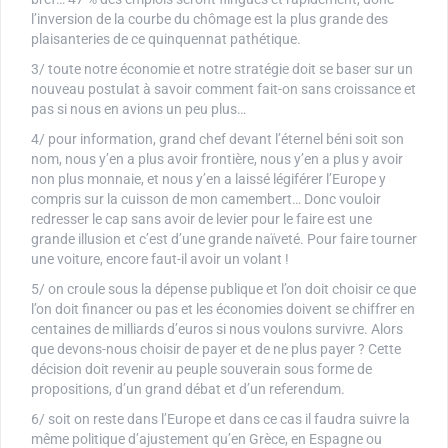
l’inversion de la courbe du chômage est la plus grande des
plaisanteries de ce quinquennat pathétique.
3/ toute notre économie et notre stratégie doit se baser sur un
nouveau postulat à savoir comment fait-on sans croissance et
pas si nous en avions un peu plus…
4/ pour information, grand chef devant l’éternel béni soit son
nom, nous y’en a plus avoir frontière, nous y’en a plus y avoir
non plus monnaie, et nous y’en a laissé légiférer l’Europe y
compris sur la cuisson de mon camembert… Donc vouloir
redresser le cap sans avoir de levier pour le faire est une
grande illusion et c’est d’une grande naïveté. Pour faire tourner
une voiture, encore faut-il avoir un volant !
5/ on croule sous la dépense publique et l’on doit choisir ce que
l’on doit financer ou pas et les économies doivent se chiffrer en
centaines de milliards d’euros si nous voulons survivre. Alors
que devons-nous choisir de payer et de ne plus payer ? Cette
décision doit revenir au peuple souverain sous forme de
propositions, d’un grand débat et d’un referendum.
6/ soit on reste dans l’Europe et dans ce cas il faudra suivre la
même politique d’ajustement qu’en Grèce, en Espagne ou