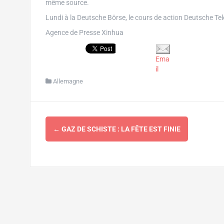
même source.
Lundi à la Deutsche Börse, le cours de action Deutsche Telek
Agence de Presse Xinhua
Ema
il
Allemagne
Navigation
←
GAZ DE SCHISTE : LA FÊTE EST FINIE
d'article