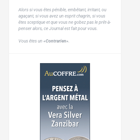
Alors si vous êtes pénible, embêtant, irritant, ou
agaçant, si vous avez un esprit chagrin, si vous
êtes sceptique et que vous ne gobez pas le prêt-à-
penser alors, ce Journal est fait pour vous.
Vous êtes un
«Contrarien»
.