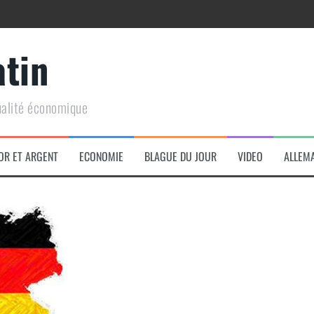
atin
ualité économique
arme de conquête géopolitique massive
OR ET ARGENT
ECONOMIE
BLAGUE DU JOUR
VIDEO
ALLEM