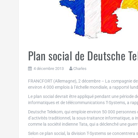
Plan social de Deutsche T
4 décembre 2013
Charles
FRANCFORT (Allemagne), 2 décembre – La compagnie de 
environ 4 000 emplois à l’échelle mondiale, a rapporté lund
Le plan social devrait être appliqué pendant une période de
informatiques et de télécommunications T-Systems, a rap
Deutsche Telekom, qui emploie environ 50 000 personnes 
d’activités traditionnel, la sous-traitance informatique, a
comme la société indienne Tata, qui a déclenché une guerre
Selon ce plan social, la division T-Systems se concentrera 