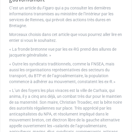
C’est un article du
Figaro
qui a pu consulter les dernières
informations transmises au ministère de l’Intérieur par les
services de Rennes, qui prévoit des actions très dures en
Bretagne.
Morceaux choisis dans cet article que vous pourrez aller lire en
entier si vous le souhaitez.
« La fronde bretonne vue par les ex-RG prend des allures de
jacquerie généralisée. »
« Outre les syndicats traditionnels, comme la FNSEA, mais
aussi les organisations représentatives des secteurs du
transport, du BTP et de l’agroalimentaire, la population
commence à adhérer au mouvement, constatent les ex-R.»
« L’un des foyers les plus vivaces est la ville de Carhaix, qui
anima, il y a cinq ans déjà, un combat très dur pour le maintien
de sa maternité. Son maire, Christian Troadec, est la bête noire
des autorités régaliennes sur place. Très apprécié par les
anticapitalistes du NPA, et résolument impliqué dans le
mouvement breton, cet électron libre de la gauche alternative
appelle ouvertement les «salariés de l’agroalimentaire,
agriculteurs, marins, élus, syndicats, commerçants, artisans,