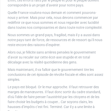
Enfin, ces efforts faits par le peuple et pour le peuple doivent
correspondre à un projet d’avenir pour notre pays.
Quelle France voulons-nous demain et comment pouvons-
nous y arriver. Mais pour cela, nous devons commencer par
redéfinir ce que nous sommes et nous regarder avec lucidité
dans toutes nos composantes et dans toute notre complexité.
Nous sommes un grand pays, fragilisé, mais il y a aussi dans
notre pays tant de force, de ressources et de ressort qu’il nous
reste encore des raisons d’espérer.
Alors oui, je félicite sans arrières pensées le gouvernement
d’avoir su reculer sur cette écot-axe stupide et en total
décalage avec la réalité quotidienne des gens.
Mais maintenant, il va falloir que le gouvernement tire les
conclusions de cet épisode de révolte fiscale et elles sont assez
simples.
Le pays est bloqué. Or le mur approche. Il faut retrouver des
marges de manœuvres. Il faut donc sortir du cadre standard,
d’où l’idée de faire penser l’austérité par les citoyens et de les
faire choisir les budgets à couper… Car soyons clairs, les
hausses d’impôts c’est fini. Terminé. Car il y a une limite à