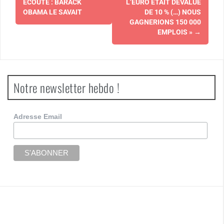
d'article
ÉCOUTE : BARACK
L’EURO ÉTAIT DÉVALUÉ
OBAMA LE SAVAIT
DE 10 % (…) NOUS
GAGNERIONS 150 000
EMPLOIS »
→
Notre newsletter hebdo !
Adresse Email