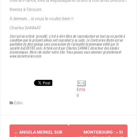
Vive la France, vive la République et bravo à nos amis bretons !
Restez à l’écoute.
À demain… si vous le voulez-bien !!
Charles SANNAT
Ceci est un article ‘presslib’, c’est-à-dire libre de reproduction en tout ou en partie à
condition que le présent alinéa soit reproduit à sa suite. Le Contrarien Matin est un
quotidien de décryptage sans concession de l’actualité économique édité par la
société AuCOFFRE.com. Article écrit par Charles SANNAT, directeur des études
économiques. Merci de visiter notre site. Vous pouvez vous abonner gratuitement
www.lecontrarien.com.
Ema
il
Édito
Navigation
←
ANGELA MERKEL SUR
MONTEBOURG : « SI