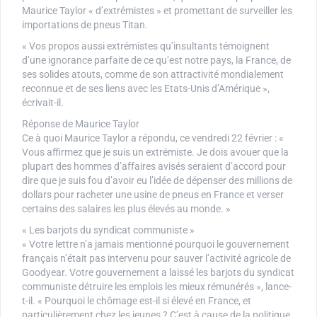
Maurice Taylor « d’extrémistes » et promettant de surveiller les
importations de pneus Titan.
« Vos propos aussi extrémistes qu’insultants témoignent
d’une ignorance parfaite de ce qu’est notre pays, la France, de
ses solides atouts, comme de son attractivité mondialement
reconnue et de ses liens avec les Etats-Unis d’Amérique »,
écrivait-il.
Réponse de Maurice Taylor
Ce à quoi Maurice Taylor a répondu, ce vendredi 22 février : «
Vous affirmez que je suis un extrémiste. Je dois avouer que la
plupart des hommes d’affaires avisés seraient d’accord pour
dire que je suis fou d’avoir eu l’idée de dépenser des millions de
dollars pour racheter une usine de pneus en France et verser
certains des salaires les plus élevés au monde. »
« Les barjots du syndicat communiste »
« Votre lettre n’a jamais mentionné pourquoi le gouvernement
français n’était pas intervenu pour sauver l’activité agricole de
Goodyear. Votre gouvernement a laissé les barjots du syndicat
communiste détruire les emplois les mieux rémunérés », lance-
t-il. « Pourquoi le chômage est-il si élevé en France, et
particulièrement chez les jeunes ? C’est à cause de la politique