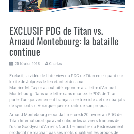
EXCLUSIF PDG de Titan vs.
Arnaud Montebourg: la bataille
continue
25 février 2013
Charles
Exclusif, la vidéo de l’interview du PDG de Titan en cliquant sur
le site de Jolpress le lien étant ci-dessous.
Maurice M. Taylor a souhaité répondre à la lettre d’Arnaud
Montebourg. Dans une lettre sans nuance, le PDG de Titan
parle d’un gouvernement français « extrémiste » et de « barjots
de syndicats ». Voici quelques extraits de son propos…
Arnaud Montebourg répondait mercredi 20 février au PDG de
Titan International, qui avait critiqué les ouvriers français de
l’usine Goodyear d’Amiens Nord. Le ministre du Redressement
productif ne mâchait pas ses mots, qualifiant les propos de