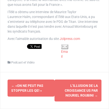
que nous avons fait pour la France ».
ITélé a obtenu une interview de Maurice Taylor
Laurence Haïm, correspondant d’iTélé aux Etats-Unis, a pu
s’entretenir au téléphone avec le PDG de Titan. Une interview
dans laquelle il n’est pas tendre avec Arnaud Montebourg et
les syndicats français.
Avec l’aimable autorisation du site
Jolpress.com
Ema
il
Podcast et Vidéo
Navigation
←
«ON NE PEUT PAS
L’ILLUSION DE LA
d'article
STOPPER LES QE! »
CROISSANCE US PAR
NOURIEL ROUBINI
→