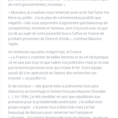
de votre gouvernement, monsieur ».
« Monsieur, je voudrais vous remercier pour avoir fait fuiter ma
lettre au public. J’ai eu plus de commentaires positifs que
négatifs. Cela vous surprendra d’apprendre que beaucoup de
compatriotes, hommes et femmes, sont d’accord avec ce que
j’ai dit au sujet de votre passivité face à l’affux en France de
produits provenant de Chine et d’Inde », continue Maurice
Taylor.
Un Américain qui aime, malgré tout, la France
« La France a vraiment de belles femmes et du vin fantastique.
Je ne sais pas trop ce que valent vos politiciens mais je ne suis
pas la bonne personne avec qui croiser le fer. Votre équipe
aurait dû s’en apercevoir en faisant des recherches sur
Internet », se justifie-t-il.
Et de conclure : « Ma grand-mère a prénommé mon père
(Maurice) en hommage à l’artiste français Maurice Chevalier
(…). En 1996, j’ai été candidat en tant que républicain aux
primaires pour la présidentielle américaine. J’ai utilisé mon
propre argent. J’ai perdu face à Bob Dole mais j’ai fait
beaucoup de discours pour remercier les Français et
Lafayette. J’ai visité la Normandie avec ma femme. Je sais ce