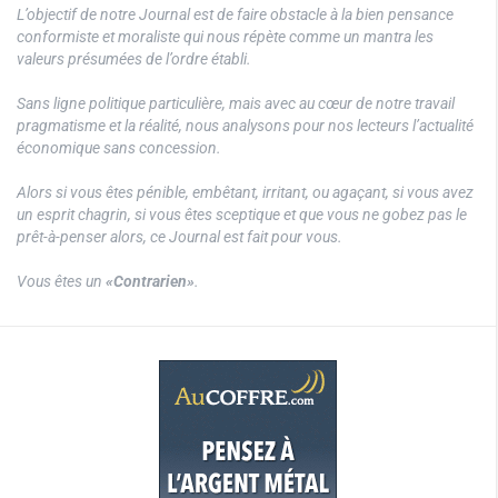
L’objectif de notre Journal est de faire obstacle à la bien pensance
conformiste et moraliste qui nous répète comme un mantra les
valeurs présumées de l’ordre établi.
Sans ligne politique particulière, mais avec au cœur de notre travail
pragmatisme et la réalité, nous analysons pour nos lecteurs l’actualité
économique sans concession.
Alors si vous êtes pénible, embêtant, irritant, ou agaçant, si vous avez
un esprit chagrin, si vous êtes sceptique et que vous ne gobez pas le
prêt-à-penser alors, ce Journal est fait pour vous.
Vous êtes un
«Contrarien»
.