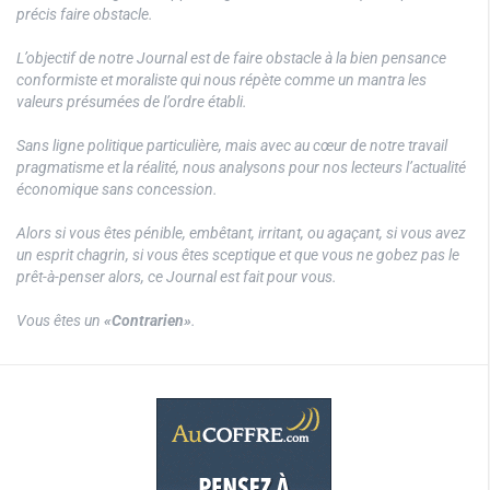
précis faire obstacle.
L’objectif de notre Journal est de faire obstacle à la bien pensance
conformiste et moraliste qui nous répète comme un mantra les
valeurs présumées de l’ordre établi.
Sans ligne politique particulière, mais avec au cœur de notre travail
pragmatisme et la réalité, nous analysons pour nos lecteurs l’actualité
économique sans concession.
Alors si vous êtes pénible, embêtant, irritant, ou agaçant, si vous avez
un esprit chagrin, si vous êtes sceptique et que vous ne gobez pas le
prêt-à-penser alors, ce Journal est fait pour vous.
Vous êtes un
«Contrarien»
.