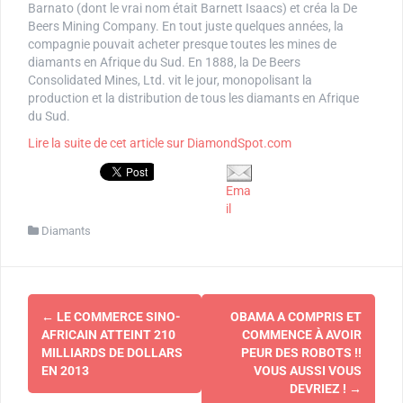
Barnato (dont le vrai nom était Barnett Isaacs) et créa la De
Beers Mining Company. En tout juste quelques années, la
compagnie pouvait acheter presque toutes les mines de
diamants en Afrique du Sud. En 1888, la De Beers
Consolidated Mines, Ltd. vit le jour, monopolisant la
production et la distribution de tous les diamants en Afrique
du Sud.
Lire la suite de cet article sur DiamondSpot.com
Ema
il
Diamants
Navigation
←
LE COMMERCE SINO-
OBAMA A COMPRIS ET
d'article
AFRICAIN ATTEINT 210
COMMENCE À AVOIR
MILLIARDS DE DOLLARS
PEUR DES ROBOTS !!
EN 2013
VOUS AUSSI VOUS
DEVRIEZ !
→