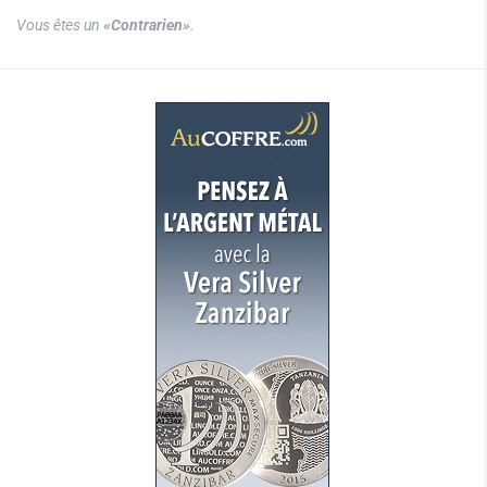
Vous êtes un
«Contrarien»
.