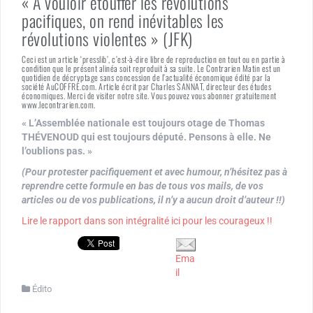
« À vouloir étouffer les révolutions
pacifiques, on rend inévitables les
révolutions violentes » (JFK)
Ceci est un article ‘presslib’, c’est-à-dire libre de reproduction en tout ou en partie à
condition que le présent alinéa soit reproduit à sa suite. Le Contrarien Matin est un
quotidien de décryptage sans concession de l’actualité économique édité par la
société AuCOFFRE.com. Article écrit par Charles SANNAT, directeur des études
économiques. Merci de visiter notre site. Vous pouvez vous abonner gratuitement
www.lecontrarien.com.
« L’Assemblée nationale est toujours otage de Thomas
THÉVENOUD qui est toujours député. Pensons à elle. Ne
l’oublions pas. »
(Pour protester pacifiquement et avec humour, n’hésitez pas à
reprendre cette formule en bas de tous vos mails, de vos
articles ou de vos publications, il n’y a aucun droit d’auteur !!)
Lire le rapport dans son intégralité ici pour les courageux !!
Ema
il
Édito