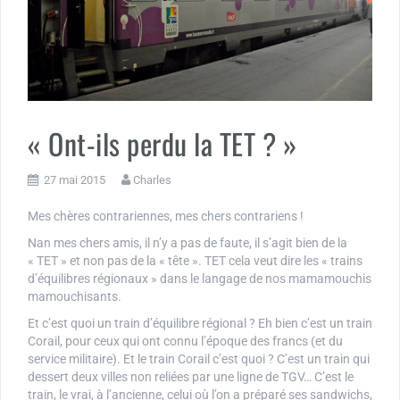
« Ont-ils perdu la TET ? »
27 mai 2015
Charles
Mes chères contrariennes, mes chers contrariens !
Nan mes chers amis, il n’y a pas de faute, il s’agit bien de la
« TET » et non pas de la « tête ». TET cela veut dire les « trains
d’équilibres régionaux » dans le langage de nos mamamouchis
mamouchisants.
Et c’est quoi un train d’équilibre régional ? Eh bien c’est un train
Corail, pour ceux qui ont connu l’époque des francs (et du
service militaire). Et le train Corail c’est quoi ? C’est un train qui
dessert deux villes non reliées par une ligne de TGV… C’est le
train, le vrai, à l’ancienne, celui où l’on a préparé ses sandwichs,